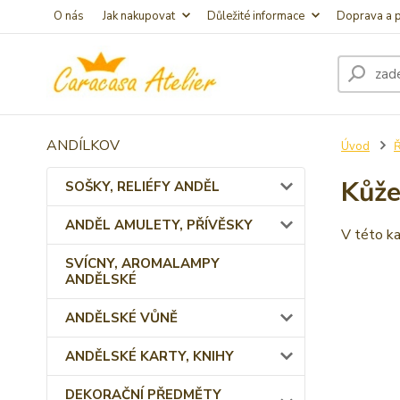
O nás
Jak nakupovat
Důležité informace
Doprava a p
ANDÍLKOV
Úvod
Ř
Kůže
SOŠKY, RELIÉFY ANDĚL
ANDĚL AMULETY, PŘÍVĚSKY
V této ka
SVÍCNY, AROMALAMPY
ANDĚLSKÉ
ANDĚLSKÉ VŮNĚ
ANDĚLSKÉ KARTY, KNIHY
DEKORAČNÍ PŘEDMĚTY