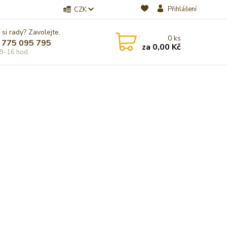
Přihlášení
CZK
 si rady? Zavolejte.
0
ks
 775 095 795
za
0,00 Kč
9-16 hod.