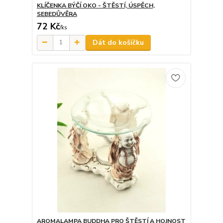
KLÍČENKA BÝČÍ OKO - ŠTĚSTÍ, ÚSPĚCH,
SEBEDŮVĚRA
72 Kč
/
ks
Dát do košíčku
AROMALAMPA BUDDHA PRO ŠTĚSTÍ A HOJNOST