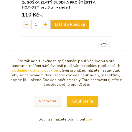
2x SOŠKA ZLATÝ BUDDHA PRO ŠTĚSTÍ A
HOJNOST vel. 6 cm - sada 1.
110 Kč
/
ks
Dát do košíčku
Pro základní funkčnost, zpříjemnění používání webu a pro
anonymní měření návštěvnosti používáme cookies podle našich
podmínek ochrany soukromí
. Svůj prohlížeč můžete nastavit tak,
aby se na pevném disku žádné cookies neukládaly, respektive,
aby se již uložené Cookies opět smazaly. Toto nastavení zjistíte z
nápovědy svého prohlížeče.
Souhlasím
Nastavení
Souhlas můžete odmítnout
zde
.
SADA KAMENŮ DO KANCELÁŘE - PRO ŠTĚSTÍ A