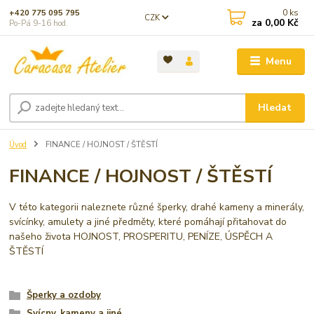
0
ks
+420 775 095 795
CZK
za
0,00 Kč
Po-Pá 9-16 hod.
Menu
Hledat
Úvod
FINANCE / HOJNOST / ŠTĚSTÍ
FINANCE / HOJNOST / ŠTĚSTÍ
V této kategorii naleznete různé šperky, drahé kameny a minerály,
svícínky, amulety a jiné předměty, které pomáhají přitahovat do
našeho života HOJNOST, PROSPERITU, PENÍZE, ÚSPĚCH A
ŠTĚSTÍ
Šperky a ozdoby
Svícny, kameny a jiné