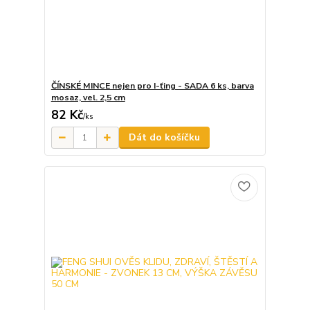
ČÍNSKÉ MINCE nejen pro I-ťing - SADA 6 ks, barva
mosaz, vel. 2,5 cm
82 Kč
/
ks
Dát do košíčku