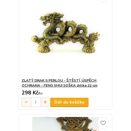
ZLATÝ DRAK S PERLOU - ŠTĚSTÍ, ÚSPĚCH,
OCHRANA - FENG SHUI SOŠKA délka 22 cm
298 Kč
/
ks
Dát do košíčku