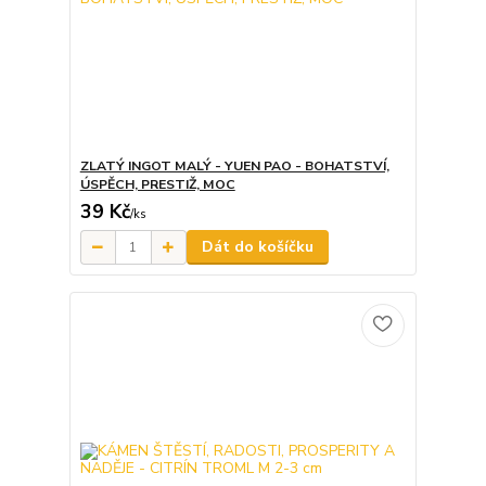
ZLATÝ INGOT MALÝ - YUEN PAO - BOHATSTVÍ,
ÚSPĚCH, PRESTIŽ, MOC
39 Kč
/
ks
Dát do košíčku