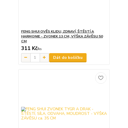
FENG SHUI OVĚS KLIDU, ZDRAVÍ, ŠTĚSTÍ A
HARMONIE - ZVONEK 13 CM, VÝŠKA ZÁVĚSU 50
CM
311 Kč
/
ks
Dát do košíčku