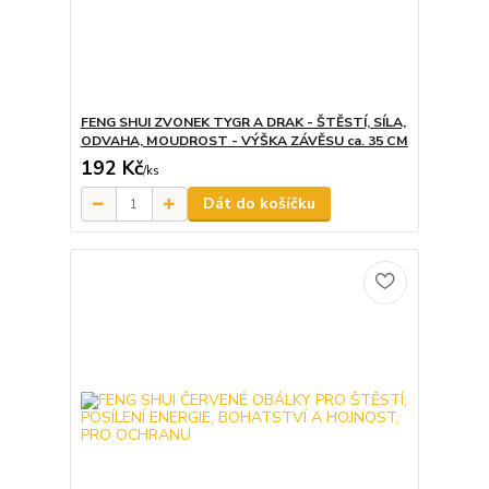
FENG SHUI ZVONEK TYGR A DRAK - ŠTĚSTÍ, SÍLA,
ODVAHA, MOUDROST - VÝŠKA ZÁVĚSU ca. 35 CM
192 Kč
/
ks
Dát do košíčku