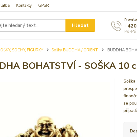
latba
Kontakty
GPSR
Nevíte
Hledat
+420
Po-Pá 
SOŠKY, SOCHY, FIGURKY
Sošky BUDDHA / ORIENT
BUDDHA BOHAT
DHA BOHATSTVÍ - SOŠKA 10 
Soška 
prospe
finanč
se pou
případě
Dos