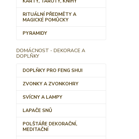
KARTY, TAROTY, KNIHY
RITUÁLNÍ PŘEDMĚTY A
MAGICKÉ POMŮCKY
PYRAMIDY
DOMÁCNOST - DEKORACE A
DOPLŇKY
DOPLŇKY PRO FENG SHUI
ZVONKY A ZVONKOHRY
SVÍCNY A LAMPY
LAPAČE SNŮ
POLŠTÁŘE DEKORAČNÍ,
MEDITAČNÍ