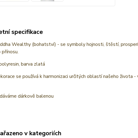
tní specifikace
dha Wealthy (bohatství) - se symboly hojnosti, štěstí, prosperit
o přínosu.
polyresin, barva zlatá
orace se používá k harmonizaci určitých oblastí našeho života - 
.
dáváme dárkově balenou
zařazeno v kategoriích