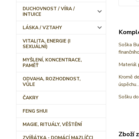
DUCHOVNOST / VÍRA /
INTUICE
LÁSKA / VZTAHY
Komple
VITALITA, ENERGIE (I
Soška Bud
SEXUÁLNÍ)
finančníh
MYŠLENÍ, KONCENTRACE,
Materiál 
PAMĚŤ
Kromě dek
ODVAHA, ROZHODNOST,
úspěchu..
VŮLE
Sošku do
ČAKRY
FENG SHUI
MAGIE, RITUÁLY, VĚŠTĚNÍ
Zboží 
ZVÍŘÁTKA - DOMÁCÍ MAZLÍČCI