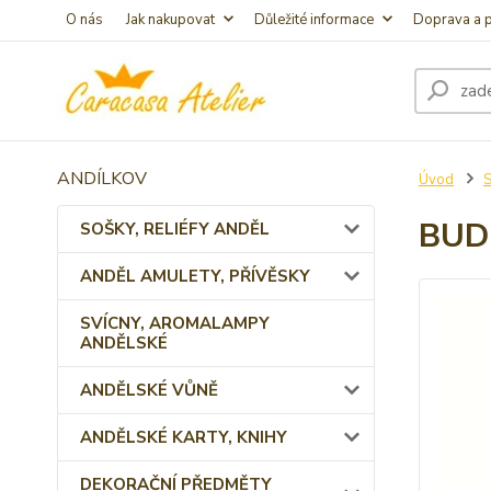
O nás
Jak nakupovat
Důležité informace
Doprava a p
ANDÍLKOV
Úvod
BUD
SOŠKY, RELIÉFY ANDĚL
ANDĚL AMULETY, PŘÍVĚSKY
SVÍCNY, AROMALAMPY
ANDĚLSKÉ
ANDĚLSKÉ VŮNĚ
ANDĚLSKÉ KARTY, KNIHY
DEKORAČNÍ PŘEDMĚTY