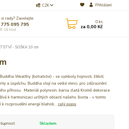
Přihlášení
CZK
 si rady? Zavolejte.
0
ks
 775 095 795
za
0,00 Kč
9-16 hod.
STVÍ - SOŠKA 10 cm
cm
Buddha Wealthy (bohatství) - se symboly hojnosti, štěstí,
rity a úspěchu. Buddha stojí na velké minci, pro zdůraznění
ního přínosu. Materiál polyresin, barva zlatá Kromě dekorace
žívá k harmonizaci určitých oblastí našeho života - v tomto
 k rozproudění energií blahob...
celý popis
tupnost
Skladem