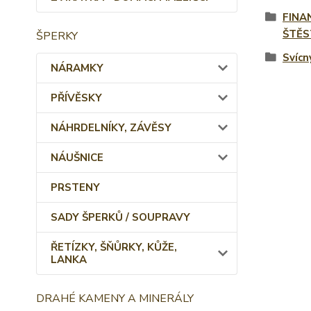
FINA
ŠTĚS
ŠPERKY
Svícn
NÁRAMKY
PŘÍVĚSKY
NÁHRDELNÍKY, ZÁVĚSY
NÁUŠNICE
PRSTENY
SADY ŠPERKŮ / SOUPRAVY
ŘETÍZKY, ŠŇŮRKY, KŮŽE,
LANKA
DRAHÉ KAMENY A MINERÁLY