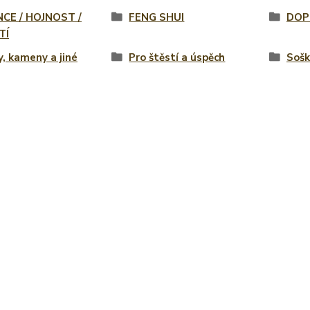
NCE / HOJNOST /
FENG SHUI
DOP
TÍ
y, kameny a jiné
Pro štěstí a úspěch
Soš