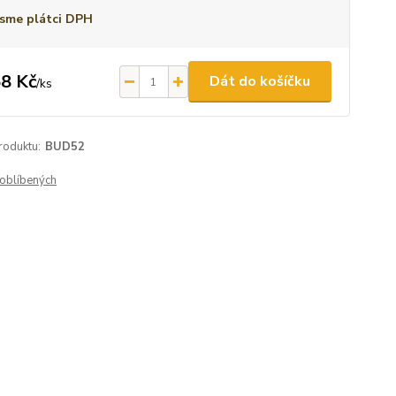
sme plátci DPH
8 Kč
Dát do košíčku
/
ks
roduktu:
BUD52
oblíbených