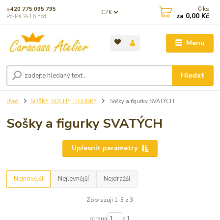
0
ks
+420 775 095 795
CZK
za
0,00 Kč
Po-Pá 9-16 hod.
Menu
Hledat
Úvod
SOŠKY, SOCHY, FIGURKY
Sošky a figurky SVATÝCH
Sošky a figurky SVATÝCH
Upřesnit parametry
Nejnovější
Nejlevnější
Nejdražší
Zobrazuji 1-3 z 3
strana
z 1