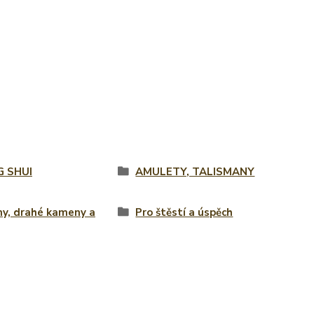
G SHUI
AMULETY, TALISMANY
ny, drahé kameny a
Pro štěstí a úspěch