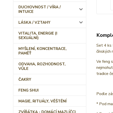
DUCHOVNOST / VÍRA /
INTUICE
LÁSKA / VZTAHY
VITALITA, ENERGIE (I
Komple
SEXUÁLNÍ)
Set 4 ks 
MYŠLENÍ, KONCENTRACE,
čínských 
PAMĚŤ
Ve feng s
ODVAHA, ROZHODNOST,
nejmohutn
VŮLE
tradice 
ČAKRY
FENG SHUI
Podle zás
MAGIE, RITUÁLY, VĚŠTĚNÍ
* Pod ma
ZVÍŘÁTKA - DOMÁCÍ MAZLÍČCI