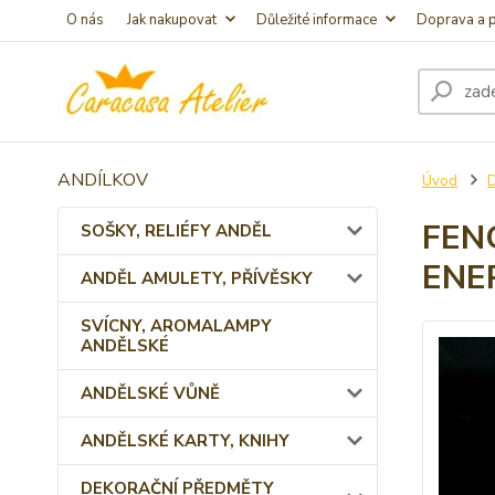
O nás
Jak nakupovat
Důležité informace
Doprava a p
ANDÍLKOV
Úvod
FEN
SOŠKY, RELIÉFY ANDĚL
ENE
ANDĚL AMULETY, PŘÍVĚSKY
SVÍCNY, AROMALAMPY
ANDĚLSKÉ
ANDĚLSKÉ VŮNĚ
ANDĚLSKÉ KARTY, KNIHY
DEKORAČNÍ PŘEDMĚTY