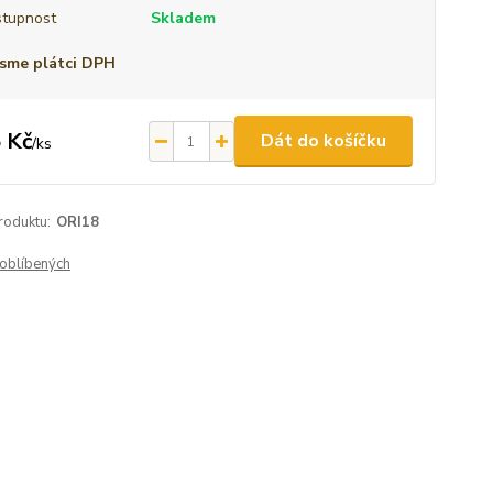
tupnost
Skladem
sme plátci DPH
 Kč
Dát do košíčku
/
ks
roduktu:
ORI18
oblíbených