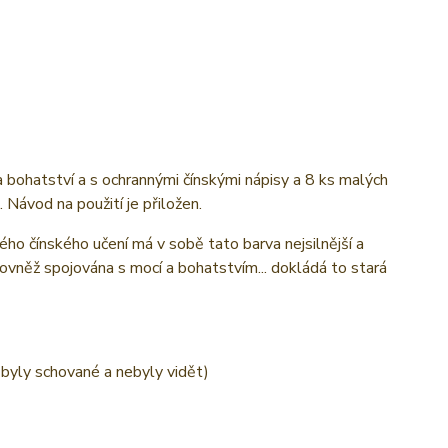
 bohatství a s ochrannými čínskými nápisy a 8 ks malých
. Návod na použití je přiložen.
ho čínského učení má v sobě tato barva nejsilnější a
 rovněž spojována s mocí a bohatstvím... dokládá to stará
y byly schované a nebyly vidět)