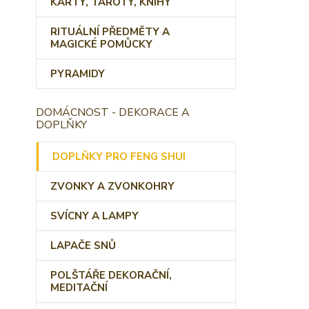
KARTY, TAROTY, KNIHY
RITUÁLNÍ PŘEDMĚTY A
MAGICKÉ POMŮCKY
PYRAMIDY
DOMÁCNOST - DEKORACE A
DOPLŇKY
DOPLŇKY PRO FENG SHUI
ZVONKY A ZVONKOHRY
SVÍCNY A LAMPY
LAPAČE SNŮ
POLŠTÁŘE DEKORAČNÍ,
MEDITAČNÍ