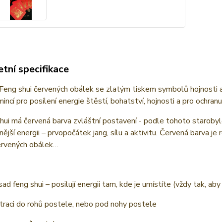
tní specifikace
Feng shui červených obálek se zlatým tiskem symbolů hojnosti a
mincí pro posílení energie štěstí, bohatství, hojnosti a pro ochranu
hui má červená barva zvláštní postavení - podle tohoto starobylé
ější energii – prvopočátek jang, sílu a aktivitu. Červená barva je
červených obálek…
ad feng shui – posilují energii tam, kde je umístíte (vždy tak, ab
traci do rohů postele, nebo pod nohy postele