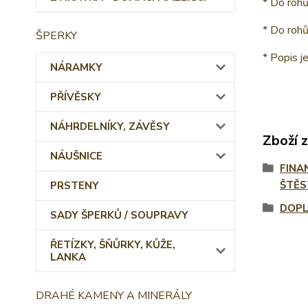
* Do rohů
* Do rohů
ŠPERKY
* Popis j
NÁRAMKY
PŘÍVĚSKY
NÁHRDELNÍKY, ZÁVĚSY
Zboží 
NÁUŠNICE
FINA
ŠTĚS
PRSTENY
DOPL
SADY ŠPERKŮ / SOUPRAVY
ŘETÍZKY, ŠŇŮRKY, KŮŽE,
LANKA
DRAHÉ KAMENY A MINERÁLY