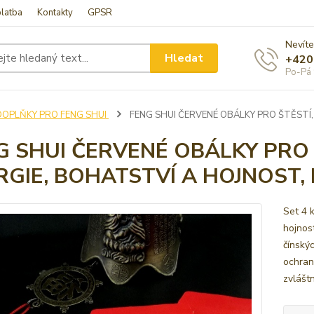
latba
Kontakty
GPSR
Nevíte
Hledat
+420
Po-Pá 
DOPLŇKY PRO FENG SHUI
FENG SHUI ČERVENÉ OBÁLKY PRO ŠTĚSTÍ,
G SHUI ČERVENÉ OBÁLKY PRO Š
RGIE, BOHATSTVÍ A HOJNOST
Set 4 
hojnos
čínskýc
ochran
zvláštn