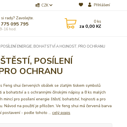
Přihlášení
CZK
 si rady? Zavolejte.
0
ks
 775 095 795
za
0,00 Kč
9-16 hod.
 POSÍLENÍ ENERGIE, BOHATSTVÍ A HOJNOST, PRO OCHRANU
TĚSTÍ, POSÍLENÍ
, PRO OCHRANU
ks Feng shui červených obálek se zlatým tiskem symbolů
ti a bohatství a s ochrannými čínskými nápisy a 8 ks malých
h mincí pro posílení energie štěstí, bohatství, hojnosti a pro
u. Návod na použití je přiložen. Ve feng shui má červená barva
í postavení - podle tohoto ...
celý popis