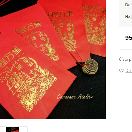
Dos
Nej
95
Číslo p
Do 