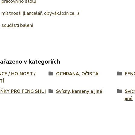
 pracovního stolu
 místnosti (kancelář, obývák,ložnice…)
e součástí balení
zařazeno v kategoriích
NCE / HOJNOST /
OCHRANA, OČISTA
FEN
TÍ
ŇKY PRO FENG SHUI
Svícny, kameny a jiné
Svíc
jiné