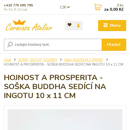
0
ks
+420 775 095 795
CZK
za
0,00 Kč
Po-Pá 9-16 hod.
Menu
Hledat
Úvod
SOŠKY, SOCHY, FIGURKY
Sošky BUDDHA / ORIENT
HOJNOST A PROSPERITA - SOŠKA BUDDHA SEDÍCÍ NA INGOTU 10 x 11 CM
HOJNOST A PROSPERITA -
SOŠKA BUDDHA SEDÍCÍ NA
INGOTU 10 x 11 CM