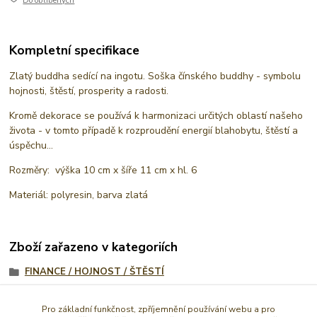
Do oblíbených
Kompletní specifikace
Zlatý buddha sedící na ingotu. Soška čínského buddhy - symbolu
hojnosti, štěstí, prosperity a radosti.
Kromě dekorace se používá k harmonizaci určitých oblastí našeho
života - v tomto případě k rozproudění energií blahobytu, štěstí a
úspěchu...
Rozměry: výška 10 cm x šíře 11 cm x hl. 6
Materiál: polyresin, barva zlatá
Zboží zařazeno v kategoriích
FINANCE / HOJNOST / ŠTĚSTÍ
FENG SHUI
Pro základní funkčnost, zpříjemnění používání webu a pro
DOPLŇKY PRO FENG SHUI