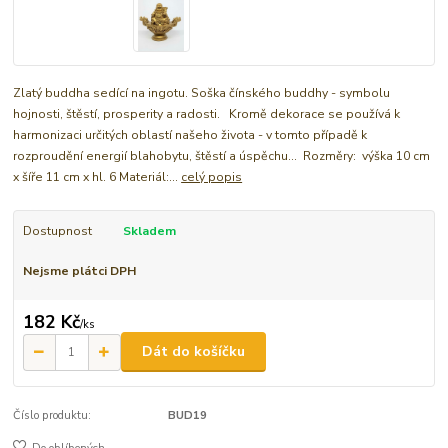
Zlatý buddha sedící na ingotu. Soška čínského buddhy - symbolu
hojnosti, štěstí, prosperity a radosti. Kromě dekorace se používá k
harmonizaci určitých oblastí našeho života - v tomto případě k
rozproudění energií blahobytu, štěstí a úspěchu... Rozměry: výška 10 cm
x šíře 11 cm x hl. 6 Materiál:...
celý popis
Dostupnost
Skladem
Nejsme plátci DPH
182 Kč
/
ks
Dát do košíčku
Číslo produktu:
BUD19