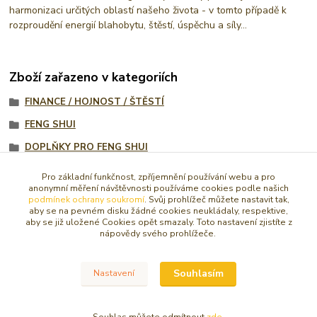
harmonizaci určitých oblastí našeho života - v tomto případě k
rozproudění energií blahobytu, štěstí, úspěchu a síly...
Zboží zařazeno v kategoriích
FINANCE / HOJNOST / ŠTĚSTÍ
FENG SHUI
DOPLŇKY PRO FENG SHUI
SOŠKY, SOCHY, FIGURKY
Pro základní funkčnost, zpříjemnění používání webu a pro
anonymní měření návštěvnosti používáme cookies podle našich
Svícny, kameny a jiné
podmínek ochrany soukromí
. Svůj prohlížeč můžete nastavit tak,
aby se na pevném disku žádné cookies neukládaly, respektive,
Pro štěstí a úspěch
aby se již uložené Cookies opět smazaly. Toto nastavení zjistíte z
nápovědy svého prohlížeče.
Sošky BUDDHA / ORIENT
Souhlasím
Nastavení
© Copyright 2016 - 2026 Caracasa Atelier. Všechna práva vyhrazena.