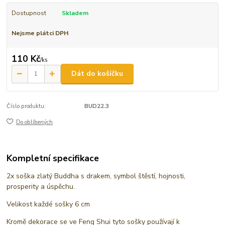
Dostupnost
Skladem
Nejsme plátci DPH
110 Kč
/
ks
Dát do košíčku
Číslo produktu:
BUD22.3
Do oblíbených
Kompletní specifikace
2x soška zlatý Buddha s drakem, symbol štěstí, hojnosti,
prosperity a úspěchu.
Velikost každé sošky 6 cm
Kromě dekorace se ve Feng Shui tyto sošky používají k