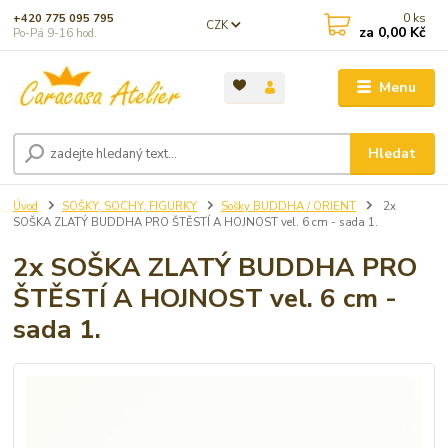
0
ks
+420 775 095 795
CZK
za
0,00 Kč
Po-Pá 9-16 hod.
Menu
Hledat
Úvod
SOŠKY, SOCHY, FIGURKY
Sošky BUDDHA / ORIENT
2x
SOŠKA ZLATÝ BUDDHA PRO ŠTĚSTÍ A HOJNOST vel. 6 cm - sada 1.
2x SOŠKA ZLATÝ BUDDHA PRO
ŠTĚSTÍ A HOJNOST vel. 6 cm -
sada 1.