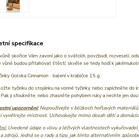
tní specifikace
vůně skořice Vám zavoní jako o svátcích, povzbudí, rozveselí, ods
é vůně budou přitahovat štěstí, skvěle se tedy hodí k jakémukoliv r
inky Goloka Cinnamon - balení v krabičce 15 g
ožte tyčinku do stojánku na vonné tyčinky, nebo zapíchněte do kvě
 Pak ji sfoukněte, nebo zhasněte pohybem ruky a nechte jen dou
stní upozornění:
Nepoužívejte v blízkosti hořlavých materiálů
í vyvětrejte místnost. Uchovávejte mimo dosah dětí a domácích
ní:
Uvedené údaje o vlivu a léčivých vlastnostech vykuřovadel 
 a zdrojů. Jedná se o rady a tipy, jak tímto alternativním způsob