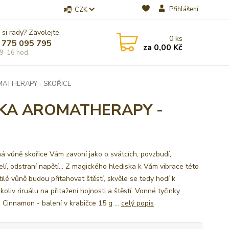
Přihlášení
CZK
 si rady? Zavolejte.
0
ks
 775 095 795
za
0,00 Kč
9-16 hod.
ATHERAPY - SKOŘICE
KA AROMATHERAPY -
ná vůně skořice Vám zavoní jako o svátcích, povzbudí,
lí, odstraní napětí... Z magického hlediska k Vám vibrace této
ilé vůně budou přitahovat štěstí, skvěle se tedy hodí k
oliv riruálu na přitažení hojnosti a štěstí. Vonné tyčinky
 Cinnamon - balení v krabičce 15 g ...
celý popis