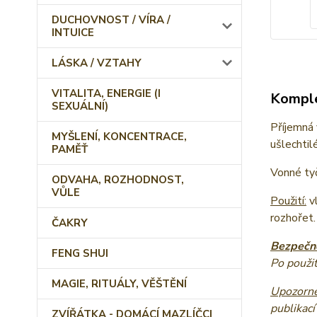
DUCHOVNOST / VÍRA /
INTUICE
LÁSKA / VZTAHY
VITALITA, ENERGIE (I
Komple
SEXUÁLNÍ)
Příjemná 
MYŠLENÍ, KONCENTRACE,
ušlechtil
PAMĚŤ
Vonné tyč
ODVAHA, ROZHODNOST,
VŮLE
Použití:
vl
rozhořet.
ČAKRY
Bezpečno
FENG SHUI
Po použit
MAGIE, RITUÁLY, VĚŠTĚNÍ
Upozorně
publikací
ZVÍŘÁTKA - DOMÁCÍ MAZLÍČCI