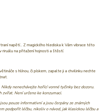
traní napětí... Z magického hlediska k Vám vibrace této
iruálu na přitažení hojnosti a štěstí.
tináče s hlínou, či pískem, zapalte ji a chvilinku nechte
tnat.
. Nikdy nenechávejte hořící vonné tyčinky bez dozoru.
 zvířat. Není určeno ke konzumaci.
jsou pouze informativní a jsou čerpány ze známých
em podpořit léčbu, nikoliv o návod, jak klasickou léčbu a