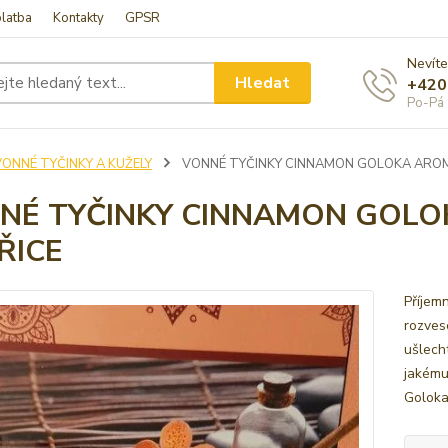
latba
Kontakty
GPSR
Nevíte
Hledat
+420
Po-Pá 
VONNÉ TYČINKY A KUŽELY
VONNÉ TYČINKY CINNAMON GOLOKA AROM
NÉ TYČINKY CINNAMON GOLO
ŘICE
Příjem
rozvese
ušlecht
jakémuk
Goloka