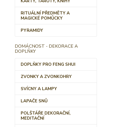
KARTY, TAROTY, KNIHY
RITUÁLNÍ PŘEDMĚTY A
MAGICKÉ POMŮCKY
PYRAMIDY
DOMÁCNOST - DEKORACE A
DOPLŇKY
DOPLŇKY PRO FENG SHUI
ZVONKY A ZVONKOHRY
SVÍCNY A LAMPY
LAPAČE SNŮ
POLŠTÁŘE DEKORAČNÍ,
MEDITAČNÍ