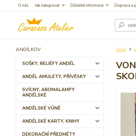
O nás
Jak nakupovat
Důležité informace
Doprava a p
ANDÍLKOV
Úvod
VON
SOŠKY, RELIÉFY ANDĚL
SKO
ANDĚL AMULETY, PŘÍVĚSKY
SVÍCNY, AROMALAMPY
ANDĚLSKÉ
ANDĚLSKÉ VŮNĚ
ANDĚLSKÉ KARTY, KNIHY
DEKORAČNÍ PŘEDMĚTY