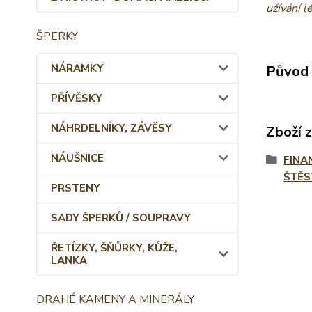
užívání l
ŠPERKY
NÁRAMKY
Původ 
PŘÍVĚSKY
NÁHRDELNÍKY, ZÁVĚSY
Zboží 
NÁUŠNICE
FINA
ŠTĚS
PRSTENY
SADY ŠPERKŮ / SOUPRAVY
ŘETÍZKY, ŠŇŮRKY, KŮŽE,
LANKA
DRAHÉ KAMENY A MINERÁLY