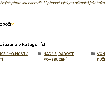
éčivých přípravků nahradit. V případě výskytu příznaků jakéhok
zboží
zařazeno v kategoriích
NCE / HOJNOST /
NADĚJE, RADOST,
VON
TÍ
POVZBUZENÍ
KUŽ