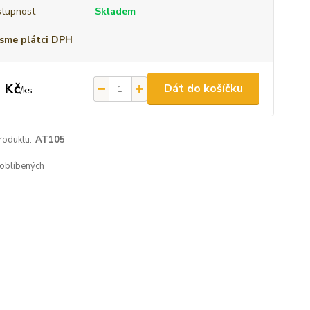
tupnost
Skladem
sme plátci DPH
 Kč
Dát do košíčku
/
ks
roduktu:
AT105
oblíbených