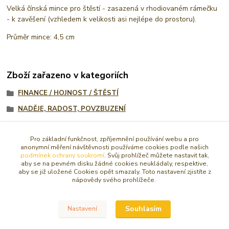
Velká čínská mince pro štěstí - zasazená v rhodiovaném rámečku
- k zavěšení (vzhledem k velikosti asi nejlépe do prostoru).
Průměr mince: 4,5 cm
Zboží zařazeno v kategoriích
FINANCE / HOJNOST / ŠTĚSTÍ
NADĚJE, RADOST, POVZBUZENÍ
FENG SHUI
Pro základní funkčnost, zpříjemnění používání webu a pro
PŘÍVĚSKY
anonymní měření návštěvnosti používáme cookies podle našich
podmínek ochrany soukromí
. Svůj prohlížeč můžete nastavit tak,
AMULETY, TALISMANY
aby se na pevném disku žádné cookies neukládaly, respektive,
aby se již uložené Cookies opět smazaly. Toto nastavení zjistíte z
DOPLŇKY PRO FENG SHUI
nápovědy svého prohlížeče.
Šperky a ozdoby
Amulety, talismany na krk
Souhlasím
Nastavení
Pro štěstí a úspěch