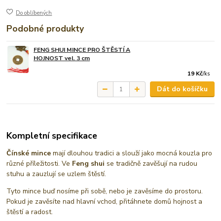
Do oblíbených
Podobné produkty
FENG SHUI MINCE PRO ŠTĚSTÍ A
HOJNOST vel. 3 cm
19 Kč
/
ks
Dát do košíčku
Kompletní specifikace
Čínské mince
mají dlouhou tradici a slouží jako mocná kouzla pro
různé příležitosti. Ve
Feng shui
se tradičně zavěšují na rudou
stuhu a zauzlují se uzlem štěstí.
Tyto mince buď nosíme při sobě, nebo je zavěsíme do prostoru.
Pokud je zavěsíte nad hlavní vchod, přitáhnete domů hojnost a
štěstí a radost.