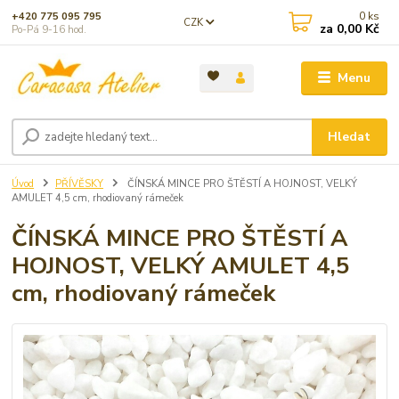
0
ks
+420 775 095 795
CZK
za
0,00 Kč
Po-Pá 9-16 hod.
Menu
Hledat
Úvod
PŘÍVĚSKY
ČÍNSKÁ MINCE PRO ŠTĚSTÍ A HOJNOST, VELKÝ
AMULET 4,5 cm, rhodiovaný rámeček
ČÍNSKÁ MINCE PRO ŠTĚSTÍ A
HOJNOST, VELKÝ AMULET 4,5
cm, rhodiovaný rámeček