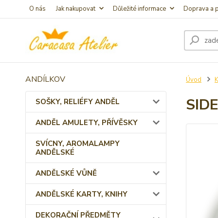
O nás
Jak nakupovat
Důležité informace
Doprava a p
ANDÍLKOV
Úvod
K
SID
SOŠKY, RELIÉFY ANDĚL
ANDĚL AMULETY, PŘÍVĚSKY
SVÍCNY, AROMALAMPY
ANDĚLSKÉ
ANDĚLSKÉ VŮNĚ
ANDĚLSKÉ KARTY, KNIHY
DEKORAČNÍ PŘEDMĚTY