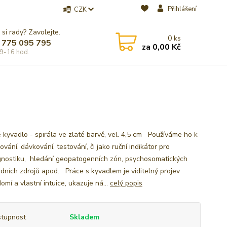
Přihlášení
CZK
 si rady? Zavolejte.
0
ks
 775 095 795
za
0,00 Kč
9-16 hod.
 kyvadlo - spirála ve zlaté barvě, vel. 4,5 cm Používáme ho k
vání, dávkování, testování, či jako ruční indikátor pro
gnostiku, hledání geopatogenních zón, psychosomatických
odních zdrojů apod. Práce s kyvadlem je viditelný projev
mí a vlastní intuice, ukazuje ná...
celý popis
tupnost
Skladem