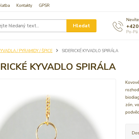
latba
Kontakty
GPSR
Nevíte
Hledat
+420
Po-Pá 
YVADLA / PYRAMIDY / ŠPICE
SIDERICKÉ KYVADLO SPIRÁLA
ERICKÉ KYVADLO SPIRÁLA
Kovové
rozhodo
biodia
zón, v
podvědo
Dos