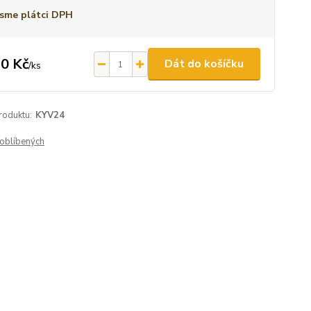
sme plátci DPH
0 Kč
Dát do košíčku
/
ks
roduktu:
KYV24
oblíbených