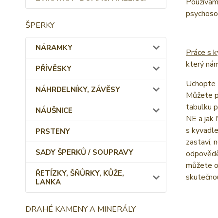
Používáme
psychosom
ŠPERKY
NÁRAMKY
Práce s 
který nám
PŘÍVĚSKY
Uchopte ř
NÁHRDELNÍKY, ZÁVĚSY
Můžete př
tabulku p
NÁUŠNICE
NE a jak 
s kyvadl
PRSTENY
zastaví, 
SADY ŠPERKŮ / SOUPRAVY
odpovědět
můžete ov
ŘETÍZKY, ŠŇŮRKY, KŮŽE,
skutečnou
LANKA
DRAHÉ KAMENY A MINERÁLY