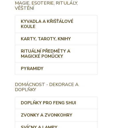
MAGIE, ESOTERIE, RITULÁLY,
VĚŠTĚNÍ
KYVADLA A KŘIŠŤÁLOVÉ
KOULE
KARTY, TAROTY, KNIHY
RITUÁLNÍ PŘEDMĚTY A
MAGICKÉ POMŮCKY
PYRAMIDY
DOMÁCNOST - DEKORACE A
DOPLŇKY
DOPLŇKY PRO FENG SHUI
ZVONKY A ZVONKOHRY
SVÍCNY A LAMPY