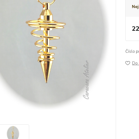
Nej
22
Číslo p
Do 