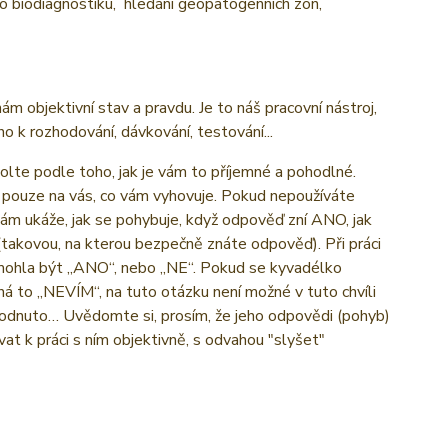
pro biodiagnostiku, hledání geopatogenních zón,
nám objektivní stav a pravdu. Je to náš pracovní nástroj,
 k rozhodování, dávkování, testování...
olte podle toho, jak je vám to příjemné a pohodlné.
 pouze na vás, co vám vyhovuje. Pokud nepoužíváte
vám ukáže, jak se pohybuje, když odpověď zní ANO, jak
takovou, na kterou bezpečně znáte odpověď). Při práci
 mohla být „ANO“, nebo „NE“. Pokud se kyvadélko
 to „NEVÍM“, na tuto otázku není možné v tuto chvíli
hodnuto… Uvědomte si, prosím, že jeho odpovědi (pohyb)
vat k práci s ním objektivně, s odvahou "slyšet"