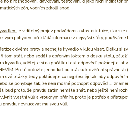
 ho k rozhodování, dávkování, testování, či jako ruční indikátor 
atických zón, vodních zdrojů apod.
kyvadlem
je viditelný projev podvědomí a vlastní intuice, ukazuje 
 svým pohybem překládá informace z nejvyšší sféry, používáme ho
etízek dvěma prsty a nechejte kyvadlo v klidu viset. Délku si zv
i tom stát, nebo sedět s opřeným loktem o desku stolu, záleží
ro kyvadlo, udělejte si na počátku test odpovědí, požádejte, ať 
NEVÍM. Po té položte jednoduchou otázku k ověření správnosti (
em své otázky tedy pokládejte co nejpřesněji tak, aby odpověď
nebo se pohybuje tak, že není možné pochopit odpověď…. znamená
, buď proto, že pravdu zatím nemáte znát, nebo ještě není roz
livnit vlastní vůlí a vroucným přáním, proto je potřeb a přistupo
 pravdu, nevnucovat mu svou vůli.