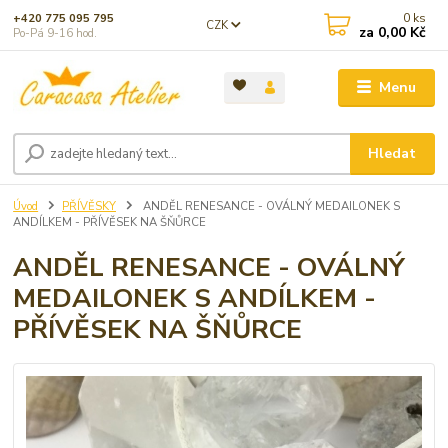
0
ks
+420 775 095 795
CZK
za
0,00 Kč
Po-Pá 9-16 hod.
Menu
Hledat
Úvod
PŘÍVĚSKY
ANDĚL RENESANCE - OVÁLNÝ MEDAILONEK S
ANDÍLKEM - PŘÍVĚSEK NA ŠŇŮRCE
ANDĚL RENESANCE - OVÁLNÝ
MEDAILONEK S ANDÍLKEM -
PŘÍVĚSEK NA ŠŇŮRCE