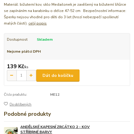
Materiál: bižuterní kov, sklo Medailonek je zavěšený na bižuterní šňůrce
se zapínáním na karabinku o délce 47-52 cm Bezpečnostní informace:
Šperky nejsou vhodné pro děti do 3 let (hrozí nebezpečí spolknutí
malých částí).
celý popis
Dostupnost
Skladem
Nejsme plátci DPH
139 Kč
/
ks
Dát do košíčku
Číslo produktu:
ME12
Do oblíbených
Podobné produkty
ANDĚLSKÉ KAPESNÍ ZRCÁTKO 2 - KOV
STŘÍBRNÉ BARVY