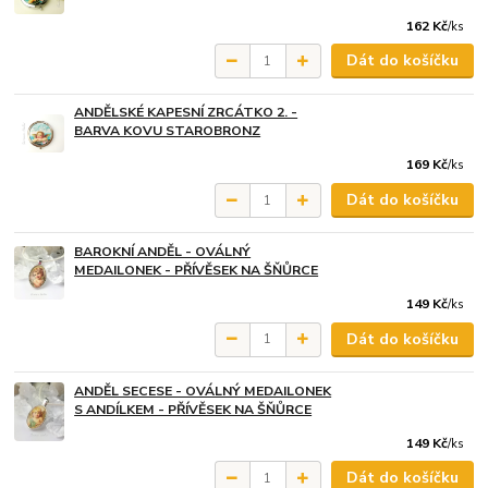
162 Kč
/
ks
Dát do košíčku
ANDĚLSKÉ KAPESNÍ ZRCÁTKO 2. -
BARVA KOVU STAROBRONZ
169 Kč
/
ks
Dát do košíčku
BAROKNÍ ANDĚL - OVÁLNÝ
MEDAILONEK - PŘÍVĚSEK NA ŠŇŮRCE
149 Kč
/
ks
Dát do košíčku
ANDĚL SECESE - OVÁLNÝ MEDAILONEK
S ANDÍLKEM - PŘÍVĚSEK NA ŠŇŮRCE
149 Kč
/
ks
Dát do košíčku