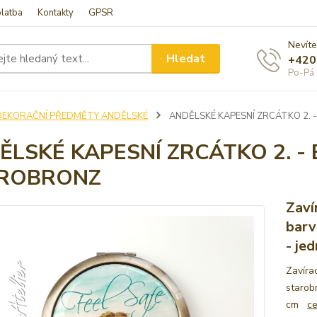
latba
Kontakty
GPSR
Nevíte
Hledat
+420
Po-Pá 
DEKORAČNÍ PŘEDMĚTY ANDĚLSKÉ
ANDĚLSKÉ KAPESNÍ ZRCÁTKO 2.
ĚLSKÉ KAPESNÍ ZRCÁTKO 2. -
ROBRONZ
Zaví
barv
- je
Zavíra
starobr
cm
ce