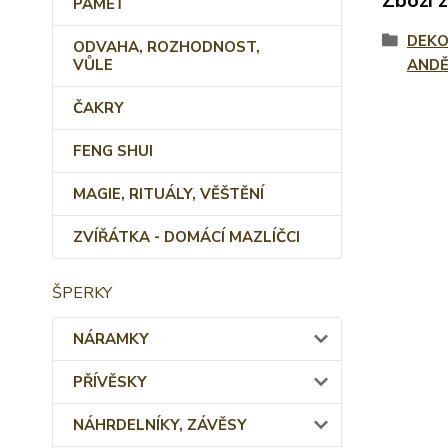
Zboží 
PAMĚŤ
DEKO
ODVAHA, ROZHODNOST,
VŮLE
ANDĚ
ČAKRY
FENG SHUI
MAGIE, RITUÁLY, VĚŠTĚNÍ
ZVÍŘÁTKA - DOMÁCÍ MAZLÍČCI
ŠPERKY
NÁRAMKY
PŘÍVĚSKY
NÁHRDELNÍKY, ZÁVĚSY