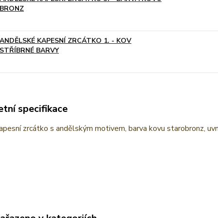
BRONZ
ANDĚLSKÉ KAPESNÍ ZRCÁTKO 1. - KOV
STŘÍBRNÉ BARVY
tní specifikace
kapesní zrcátko s andělským motivem, barva kovu starobronz, uvn