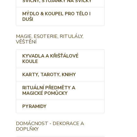
SVÍCNY, STOJÁNKY NA SVÍČKY
MÝDLO & KOUPEL PRO TĚLO I
DUŠI
MAGIE, ESOTERIE, RITULÁLY,
VĚŠTĚNÍ
KYVADLA A KŘIŠŤÁLOVÉ
KOULE
KARTY, TAROTY, KNIHY
RITUÁLNÍ PŘEDMĚTY A
MAGICKÉ POMŮCKY
PYRAMIDY
DOMÁCNOST - DEKORACE A
DOPLŇKY