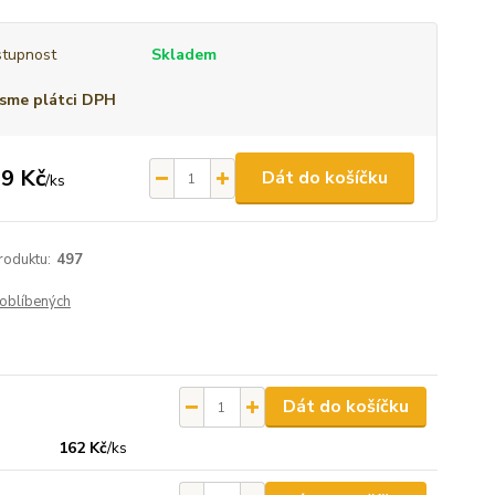
tupnost
Skladem
sme plátci DPH
9 Kč
Dát do košíčku
/
ks
roduktu:
497
oblíbených
Dát do košíčku
162 Kč
/
ks