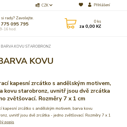
Přihlášení
CZK
 si rady? Zavolejte.
0
ks
 775 095 795
za
0,00 Kč
9-16 hod.
 - BARVA KOVU STAROBRONZ
 BARVA KOVU
rací kapesní zrcátko s andělským motivem,
a kovu starobronz, uvnitř jsou dvě zrcátka
dno zvětšovací. Rozměry 7 x 1 cm
cí kapesní zrcátko s andělským motivem, barva kovu
onz, uvnitř jsou dvě zrcátka - jedno zvětšovací. Rozměry 7 x 1
lý popis