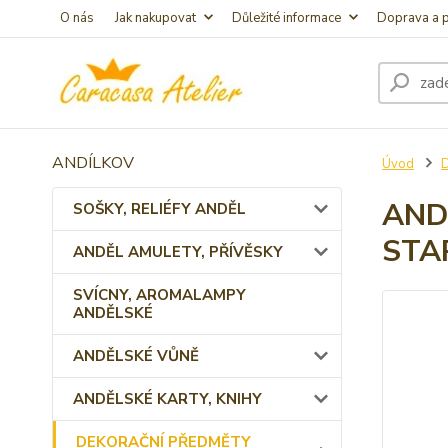
O nás
Jak nakupovat
Důležité informace
Doprava a p
ANDÍLKOV
Úvod
AND
SOŠKY, RELIÉFY ANDĚL
STA
ANDĚL AMULETY, PŘÍVĚSKY
SVÍCNY, AROMALAMPY
ANDĚLSKÉ
ANDĚLSKÉ VŮNĚ
ANDĚLSKÉ KARTY, KNIHY
DEKORAČNÍ PŘEDMĚTY