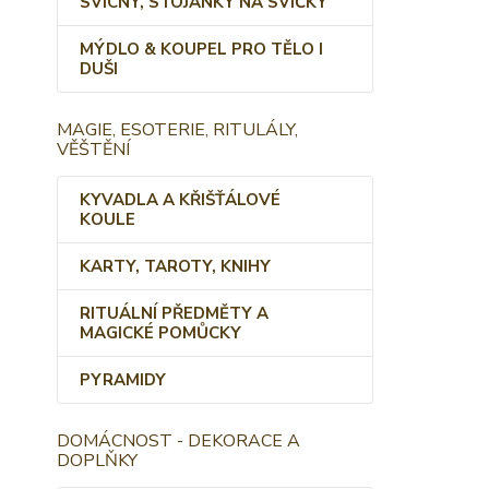
SVÍCNY, STOJÁNKY NA SVÍČKY
MÝDLO & KOUPEL PRO TĚLO I
DUŠI
MAGIE, ESOTERIE, RITULÁLY,
VĚŠTĚNÍ
KYVADLA A KŘIŠŤÁLOVÉ
KOULE
KARTY, TAROTY, KNIHY
RITUÁLNÍ PŘEDMĚTY A
MAGICKÉ POMŮCKY
PYRAMIDY
DOMÁCNOST - DEKORACE A
DOPLŇKY