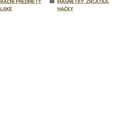
RAČNÍ PŘEDMĚTY
MAGNETKY, ZRCÁTKA,
LSKÉ
HÁČKY