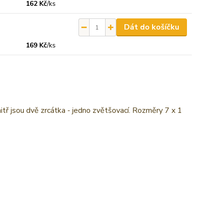
162 Kč
/
ks
Dát do košíčku
169 Kč
/
ks
itř jsou dvě zrcátka - jedno zvětšovací. Rozměry 7 x 1