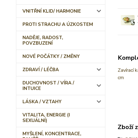
VNITŘNÍ KLID/ HARMONIE
PROTI STRACHU A ÚZKOSTEM
NADĚJE, RADOST,
POVZBUZENÍ
NOVÉ POČÁTKY / ZMĚNY
Komple
ZDRAVÍ / LÉČBA
Zavírací 
cm
DUCHOVNOST / VÍRA /
INTUICE
LÁSKA / VZTAHY
VITALITA, ENERGIE (I
SEXUÁLNÍ)
Zboží 
MYŠLENÍ, KONCENTRACE,