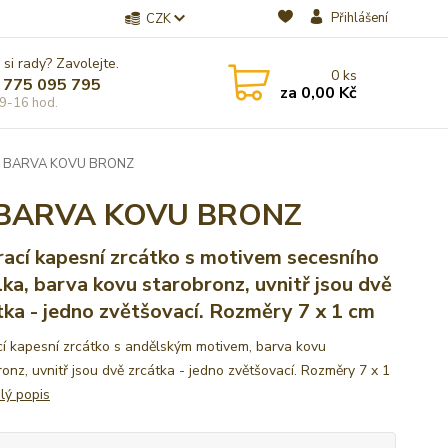
Přihlášení
CZK
 si rady? Zavolejte.
0
ks
 775 095 795
za
0,00 Kč
9-16 hod.
- BARVA KOVU BRONZ
- BARVA KOVU BRONZ
rací kapesní zrcátko s motivem secesního
lka, barva kovu starobronz, uvnitř jsou dvě
tka - jedno zvětšovací. Rozměry 7 x 1 cm
cí kapesní zrcátko s andělským motivem, barva kovu
onz, uvnitř jsou dvě zrcátka - jedno zvětšovací. Rozměry 7 x 1
lý popis