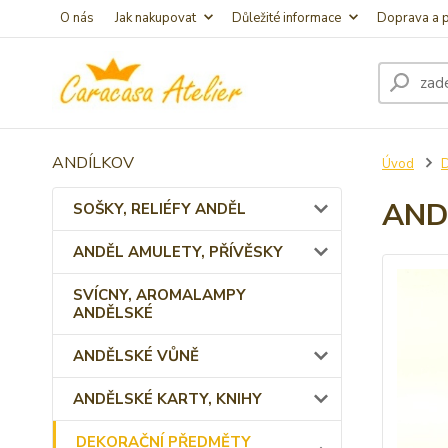
O nás
Jak nakupovat
Důležité informace
Doprava a p
ANDÍLKOV
Úvod
AND
SOŠKY, RELIÉFY ANDĚL
ANDĚL AMULETY, PŘÍVĚSKY
SVÍCNY, AROMALAMPY
ANDĚLSKÉ
ANDĚLSKÉ VŮNĚ
ANDĚLSKÉ KARTY, KNIHY
DEKORAČNÍ PŘEDMĚTY