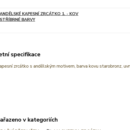
ANDĚLSKÉ KAPESNÍ ZRCÁTKO 1. - KOV
STŘÍBRNÉ BARVY
tní specifikace
kapesní zrcátko s andělským motivem, barva kovu starobronz, uvn
zařazeno v kategoriích