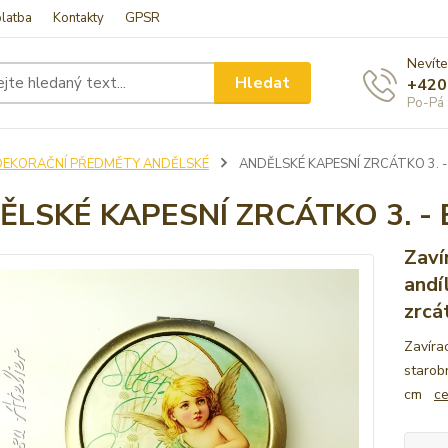
latba
Kontakty
GPSR
Nevíte
Hledat
+420
Po-Pá 
DEKORAČNÍ PŘEDMĚTY ANDĚLSKÉ
ANDĚLSKÉ KAPESNÍ ZRCÁTKO 3. 
ĚLSKÉ KAPESNÍ ZRCÁTKO 3. 
Zaví
andí
zrcá
Zavíra
starobr
cm
ce