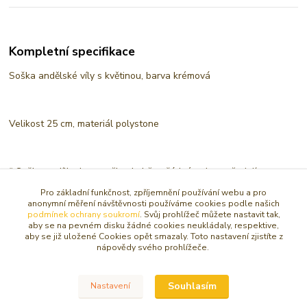
Kompletní specifikace
Soška andělské víly s květinou, barva krémová
Velikost 25 cm, materiál polystone
* Soška andílka by neměla chybět v žádném domově... jejím
umístěním do místnosti, kde spíte, nebo pracujete, k sobě můžete
Pro základní funkčnost, zpříjemnění používání webu a pro
přitáhnout andělské energie. Sošky andílků patří mezi pomocné
anonymní měření návštěvnosti používáme cookies podle našich
prostředky k navázání kontaktu. Budou vám stále připomínat, že
podmínek ochrany soukromí
. Svůj prohlížeč můžete nastavit tak,
aby se na pevném disku žádné cookies neukládaly, respektive,
laskavé a milující energie jsou stále při vás, že nejste nikdy sami
aby se již uložené Cookies opět smazaly. Toto nastavení zjistíte z
A navíc jsou neustále zaměřeni na přeměnu negativních energií v
nápovědy svého prohlížeče.
pozitivní... čím víc andílků, tím lépe
Souhlasím
Nastavení