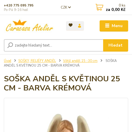
0
ks
+420 775 095 795
CZK
za
0,00 Kč
Po-Pá 9-16 hod.
Menu
Hledat
Úvod
SOŠKY, RELIÉFY ANDĚL
Větší anděl 15 -30 cm
SOŠKA
ANDĚL S KVĚTINOU 25 CM - BARVA KRÉMOVÁ
SOŠKA ANDĚL S KVĚTINOU 25
CM - BARVA KRÉMOVÁ