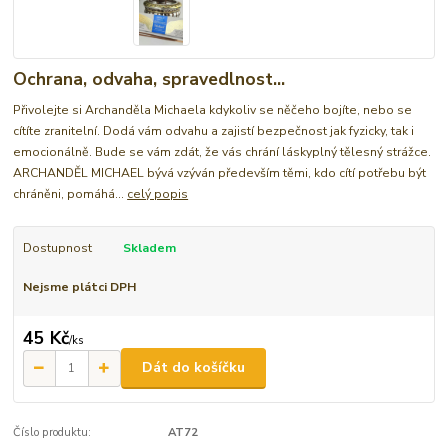
Ochrana, odvaha, spravedlnost...
Přivolejte si Archanděla Michaela kdykoliv se něčeho bojíte, nebo se
cítíte zranitelní. Dodá vám odvahu a zajistí bezpečnost jak fyzicky, tak i
emocionálně. Bude se vám zdát, že vás chrání láskyplný tělesný strážce.
ARCHANDĚL MICHAEL bývá vzýván především těmi, kdo cítí potřebu být
chráněni, pomáhá...
celý popis
Dostupnost
Skladem
Nejsme plátci DPH
45 Kč
/
ks
Dát do košíčku
Číslo produktu:
AT72