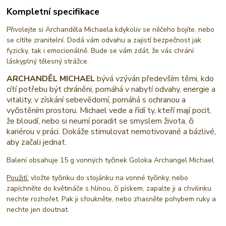
Kompletní specifikace
Přivolejte si Archanděla Michaela kdykoliv se něčeho bojíte, nebo
se cítíte zranitelní. Dodá vám odvahu a zajistí bezpečnost jak
fyzicky, tak i emocionálně. Bude se vám zdát, že vás chrání
láskyplný tělesný strážce.
ARCHANDĚL MICHAEL
bývá vzýván především těmi, kdo
cítí potřebu být chráněni, pomáhá v nabytí odvahy, energie a
vitality, v získání sebevědomí, pomáhá s ochranou a
vyčistěním prostoru. Michael vede a řídí ty, kteří mají pocit,
že bloudí, nebo si neumí poradit se smyslem života, či
kariérou v práci. Dokáže stimulovat nemotivované a bázlivé,
aby začali jednat.
Balení obsahuje 15 g vonných tyčinek Goloka Archangel Michael
Použití:
vložte tyčinku do stojánku na vonné tyčinky, nebo
zapíchněte do květináče s hlínou, či pískem, zapalte ji a chvilinku
nechte rozhořet. Pak ji sfoukněte, nebo zhasněte pohybem ruky a
nechte jen doutnat.