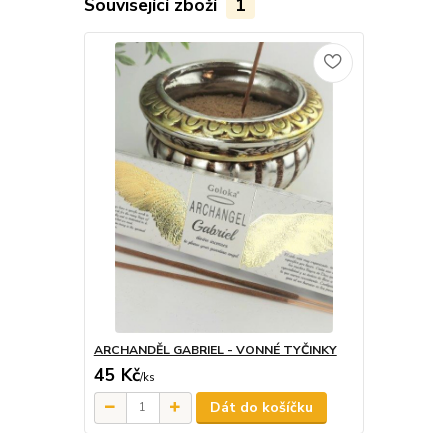
Související zboží
1
ARCHANDĚL GABRIEL - VONNÉ TYČINKY
45 Kč
/
ks
Dát do košíčku