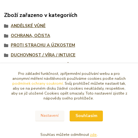
Zboží zařazeno v kategoriích
ANDĚLSKÉ VŮNĚ
OCHRANA, OČISTA
PROTI STRACHU A ÚZKOSTEM
DUCHOVNOST / VÍRA / INTUICE
ODVAHA, ROZHODNOST, VŮLE
Pro základní funkčnost, zpříjemnění používání webu a pro
SOŠKY, FIGURKY, OBRÁZKY, KADIDLA
anonymní měření návštěvnosti používáme cookies podle našich
podmínek ochrany soukromí
. Svůj prohlížeč můžete nastavit tak,
VONNÉ TYČINKY A KUŽELY
aby se na pevném disku žádné cookies neukládaly, respektive,
aby se již uložené Cookies opět smazaly. Toto nastavení zjistíte z
NOVINKY
nápovědy svého prohlížeče.
Andělské vonné tyčinky a oleje
Svícny, drahé kameny a jiné
Souhlasím
Nastavení
Svícny, drahé kameny a jiné
Souhlas můžete odmítnout
zde
.