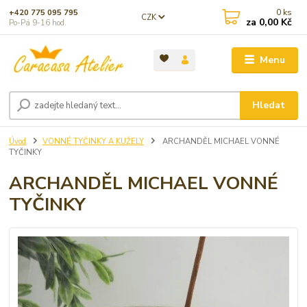
0
ks
+420 775 095 795
CZK
za
0,00 Kč
Po-Pá 9-16 hod.
Menu
Hledat
Úvod
VONNÉ TYČINKY A KUŽELY
ARCHANDĚL MICHAEL VONNÉ
TYČINKY
ARCHANDĚL MICHAEL VONNÉ
TYČINKY