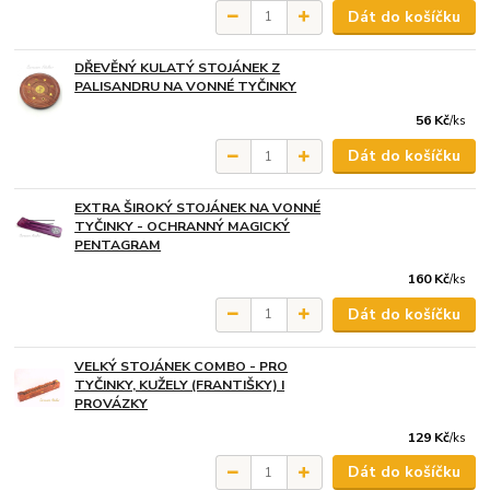
Dát do košíčku
DŘEVĚNÝ KULATÝ STOJÁNEK Z
PALISANDRU NA VONNÉ TYČINKY
56 Kč
/
ks
Dát do košíčku
EXTRA ŠIROKÝ STOJÁNEK NA VONNÉ
TYČINKY - OCHRANNÝ MAGICKÝ
PENTAGRAM
160 Kč
/
ks
Dát do košíčku
VELKÝ STOJÁNEK COMBO - PRO
TYČINKY, KUŽELY (FRANTIŠKY) I
PROVÁZKY
129 Kč
/
ks
Dát do košíčku