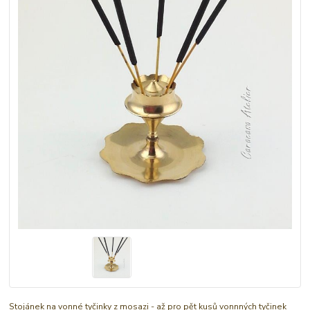
Stojánek na vonné tyčinky z mosazi - až pro pět kusů vonnných tyčinek