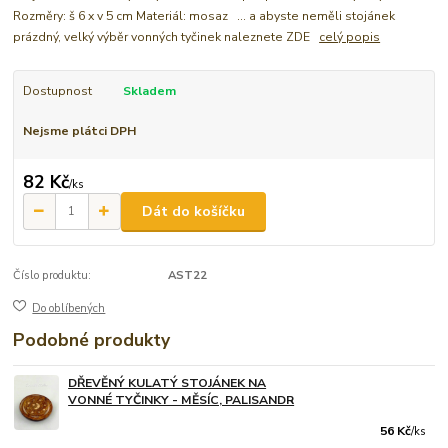
Rozměry: š 6 x v 5 cm Materiál: mosaz ... a abyste neměli stojánek
prázdný, velký výběr vonných tyčinek naleznete ZDE
celý popis
Dostupnost
Skladem
Nejsme plátci DPH
82 Kč
/
ks
Dát do košíčku
Číslo produktu:
AST22
Do oblíbených
Podobné produkty
DŘEVĚNÝ KULATÝ STOJÁNEK NA
VONNÉ TYČINKY - MĚSÍC, PALISANDR
56 Kč
/
ks