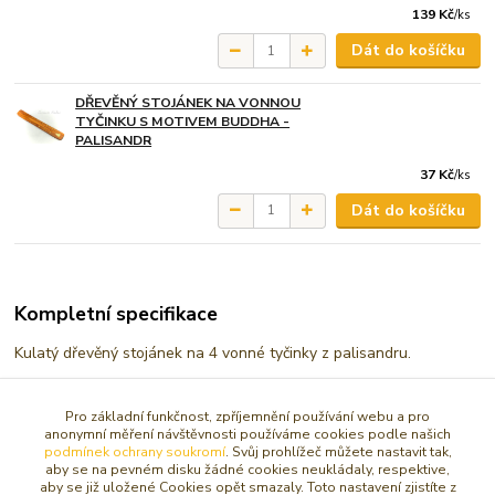
139 Kč
/
ks
Dát do košíčku
DŘEVĚNÝ STOJÁNEK NA VONNOU
TYČINKU S MOTIVEM BUDDHA -
PALISANDR
37 Kč
/
ks
Dát do košíčku
Kompletní specifikace
Kulatý dřevěný stojánek na 4 vonné tyčinky z palisandru.
Motiv měsíc a hvězda,
Pro základní funkčnost, zpříjemnění používání webu a pro
Velikost: průměr 7,5 cm
anonymní měření návštěvnosti používáme cookies podle našich
podmínek ochrany soukromí
. Svůj prohlížeč můžete nastavit tak,
aby se na pevném disku žádné cookies neukládaly, respektive,
aby se již uložené Cookies opět smazaly. Toto nastavení zjistíte z