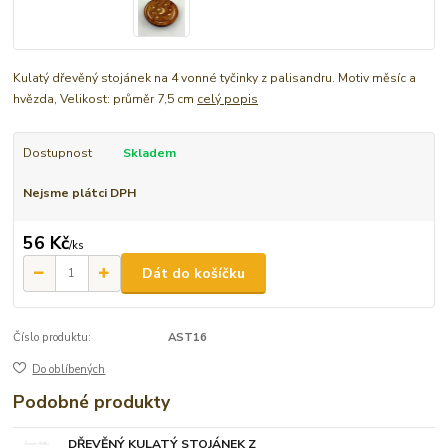
Kulatý dřevěný stojánek na 4 vonné tyčinky z palisandru. Motiv měsíc a
hvězda, Velikost: průměr 7,5 cm
celý popis
Dostupnost
Skladem
Nejsme plátci DPH
56 Kč
/
ks
Dát do košíčku
Číslo produktu:
AST16
Do oblíbených
Podobné produkty
DŘEVĚNÝ KULATÝ STOJÁNEK Z