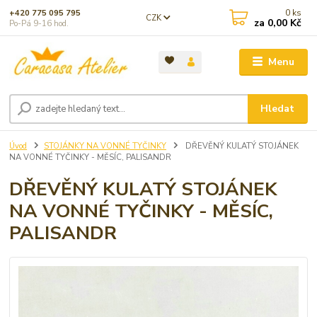
0
ks
+420 775 095 795
CZK
za
0,00 Kč
Po-Pá 9-16 hod.
Menu
Hledat
Úvod
STOJÁNKY NA VONNÉ TYČINKY
DŘEVĚNÝ KULATÝ STOJÁNEK
NA VONNÉ TYČINKY - MĚSÍC, PALISANDR
DŘEVĚNÝ KULATÝ STOJÁNEK
NA VONNÉ TYČINKY - MĚSÍC,
PALISANDR