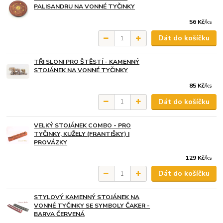
PALISANDRU NA VONNÉ TYČINKY
56 Kč
/
ks
Dát do košíčku
TŘI SLONI PRO ŠTĚSTÍ - KAMENNÝ
STOJÁNEK NA VONNÉ TYČINKY
85 Kč
/
ks
Dát do košíčku
VELKÝ STOJÁNEK COMBO - PRO
TYČINKY, KUŽELY (FRANTIŠKY) I
PROVÁZKY
129 Kč
/
ks
Dát do košíčku
STYLOVÝ KAMENNÝ STOJÁNEK NA
VONNÉ TYČINKY SE SYMBOLY ČAKER -
BARVA ČERVENÁ