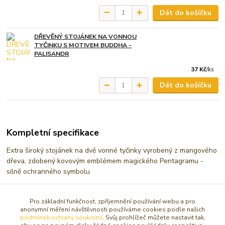
Dát do košíčku
DŘEVĚNÝ STOJÁNEK NA VONNOU
TYČINKU S MOTIVEM BUDDHA -
PALISANDR
37 Kč
/
ks
Dát do košíčku
Kompletní specifikace
Extra široký stojánek na dvě vonné tyčinky vyrobený z mangového
dřeva, zdobený kovovým emblémem magického Pentagramu -
silně ochranného symbolu
Rozměry stojánku: 7,5 x 26 cm
Pro základní funkčnost, zpříjemnění používání webu a pro
anonymní měření návštěvnosti používáme cookies podle našich
podmínek ochrany soukromí
. Svůj prohlížeč můžete nastavit tak,