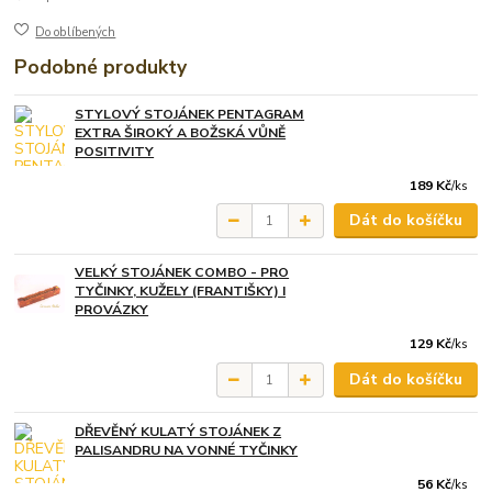
Do oblíbených
Podobné produkty
STYLOVÝ STOJÁNEK PENTAGRAM
EXTRA ŠIROKÝ A BOŽSKÁ VŮNĚ
POSITIVITY
189 Kč
/
ks
Dát do košíčku
VELKÝ STOJÁNEK COMBO - PRO
TYČINKY, KUŽELY (FRANTIŠKY) I
PROVÁZKY
129 Kč
/
ks
Dát do košíčku
DŘEVĚNÝ KULATÝ STOJÁNEK Z
PALISANDRU NA VONNÉ TYČINKY
56 Kč
/
ks