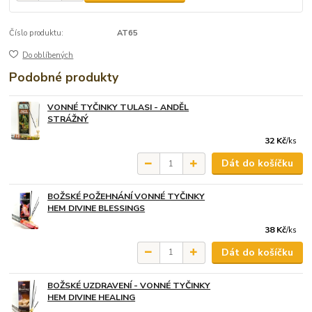
Číslo produktu:
AT65
Do oblíbených
Podobné produkty
VONNÉ TYČINKY TULASI - ANDĚL
STRÁŽNÝ
32 Kč
/
ks
Dát do košíčku
BOŽSKÉ POŽEHNÁNÍ VONNÉ TYČINKY
HEM DIVINE BLESSINGS
38 Kč
/
ks
Dát do košíčku
BOŽSKÉ UZDRAVENÍ - VONNÉ TYČINKY
HEM DIVINE HEALING