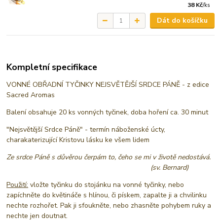
38 Kč
/
ks
Dát do košíčku
Kompletní specifikace
VONNÉ OBŘADNÍ TYČINKY NEJSVĚTĚJŠÍ SRDCE PÁNĚ - z edice
Sacred Aromas
Balení obsahuje 20 ks vonných tyčinek, doba hoření ca. 30 minut
"Nejsvětější Srdce Páně" - termín náboženské úcty,
charakaterizující Kristovu lásku ke všem lidem
Ze srdce Páně s důvěrou čerpám to, čeho se mi v životě nedostává.
(sv. Bernard)
Použití:
vložte tyčinku do stojánku na vonné tyčinky, nebo
zapíchněte do květináče s hlínou, či pískem, zapalte ji a chvilinku
nechte rozhořet. Pak ji sfoukněte, nebo zhasněte pohybem ruky a
nechte jen doutnat.