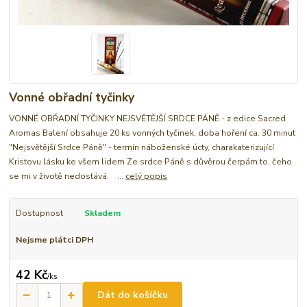
Vonné obřadní tyčinky
VONNÉ OBŘADNÍ TYČINKY NEJSVĚTĚJŠÍ SRDCE PÁNĚ - z edice Sacred
Aromas Balení obsahuje 20 ks vonných tyčinek, doba hoření ca. 30 minut
"Nejsvětější Srdce Páně" - termín náboženské úcty, charakaterizující
Kristovu lásku ke všem lidem Ze srdce Páně s důvěrou čerpám to, čeho
se mi v životě nedostává. ...
celý popis
Dostupnost
Skladem
Nejsme plátci DPH
42 Kč
/
ks
Dát do košíčku