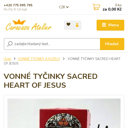
0
ks
+420 775 095 795
CZK
za
0,00 Kč
Po-Pá 9-16 hod.
Menu
Hledat
Úvod
VONNÉ TYČINKY A KUŽELY
VONNÉ TYČINKY SACRED HEART
OF JESUS
VONNÉ TYČINKY SACRED
HEART OF JESUS