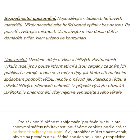
Bezpečnostní upozornění:
Nepoužívejte v blízkosti hořlavých
materiálů. Nikdy nenechávejte hořící vonné tyčinky bez dozoru. Po
použití vyvětrejte místnost. Uchovávejte mimo dosah dětí a
domácích zvířat. Není určeno ke konzumaci.
Upozornění:
Uvedené údaje o vlivu a léčivých vlastnostech
vykuřovadel jsou pouze informativní a jsou čerpány ze známých
publikací a zdrojů. Jedná se o rady a tipy, jak tímto alternativním
způsobem podpořit léčbu, nikoliv o návod, jak klasickou léčbu a
užívání léčivých přípravků nahradit. V případě výskytu příznaků
jakéhokoliv onemocnění vždy nejprve vyhledejte svého lékaře.
Pro základní funkčnost, zpříjemnění používání webu a pro
Původ zboží
anonymní měření návštěvnosti používáme cookies podle našich
podmínek ochrany soukromí
. Svůj prohlížeč můžete nastavit tak,
aby se na pevném disku žádné cookies neukládaly, respektive,