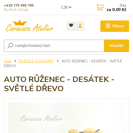
0
ks
+420 775 095 795
CZK
za
0,00 Kč
Po-Pá 9-16 hod.
Menu
Hledat
Úvod
RŮŽENCE A DESÁTKY
AUTO RŮŽENEC - DESÁTEK - SVĚTLÉ
DŘEVO
AUTO RŮŽENEC - DESÁTEK -
SVĚTLÉ DŘEVO