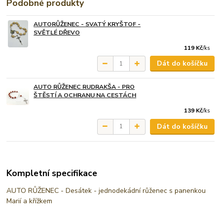
Podobné produkty
AUTORŮŽENEC - SVATÝ KRYŠTOF -
SVĚTLÉ DŘEVO
119 Kč
/
ks
Dát do košíčku
AUTO RŮŽENEC RUDRAKŠA - PRO
ŠTĚSTÍ A OCHRANU NA CESTÁCH
139 Kč
/
ks
Dát do košíčku
Kompletní specifikace
AUTO RŮŽENEC - Desátek - jednodekádní růženec s panenkou
Marií a křížkem