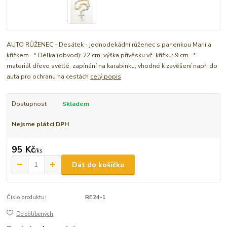
AUTO RŮŽENEC - Desátek - jednodekádní růženec s panenkou Marií a
křížkem * Délka (obvod): 22 cm, výška přívěsku vč. křížku: 9 cm *
materiál dřevo světlé, zapínání na karabinku, vhodné k zavěšení např. do
auta pro ochranu na cestách
celý popis
Dostupnost
Skladem
Nejsme plátci DPH
95 Kč
/
ks
Dát do košíčku
Číslo produktu:
RE24-1
Do oblíbených