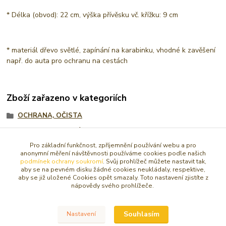
* Délka (obvod): 22 cm, výška přívěsku vč. křížku: 9 cm
* materiál dřevo světlé, zapínání na karabinku, vhodné k zavěšení
např. do auta pro ochranu na cestách
Zboží zařazeno v kategoriích
OCHRANA, OČISTA
DUCHOVNOST / VÍRA / INTUICE
Pro základní funkčnost, zpříjemnění používání webu a pro
AMULETY, TALISMANY
anonymní měření návštěvnosti používáme cookies podle našich
podmínek ochrany soukromí
. Svůj prohlížeč můžete nastavit tak,
RŮŽENCE A DESÁTKY
aby se na pevném disku žádné cookies neukládaly, respektive,
aby se již uložené Cookies opět smazaly. Toto nastavení zjistíte z
Svícny, drahé kameny a jiné
nápovědy svého prohlížeče.
Svícny, drahé kameny a jiné
Pro řidiče ochrana na cestách
Souhlasím
Nastavení