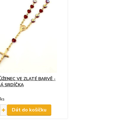
ŽENEC VE ZLATÉ BARVĚ -
Á SRDÍČKA
/
ks
Dát do košíčku