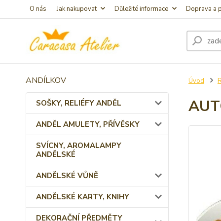
O nás
Jak nakupovat
Důležité informace
Doprava a p
ANDÍLKOV
Úvod
AUT
SOŠKY, RELIÉFY ANDĚL
ANDĚL AMULETY, PŘÍVĚSKY
SVÍCNY, AROMALAMPY
ANDĚLSKÉ
ANDĚLSKÉ VŮNĚ
ANDĚLSKÉ KARTY, KNIHY
DEKORAČNÍ PŘEDMĚTY