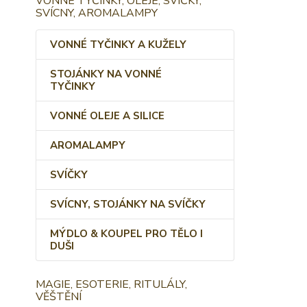
VONNÉ TYČINKY, OLEJE, SVÍČKY,
SVÍCNY, AROMALAMPY
VONNÉ TYČINKY A KUŽELY
STOJÁNKY NA VONNÉ
TYČINKY
VONNÉ OLEJE A SILICE
AROMALAMPY
SVÍČKY
SVÍCNY, STOJÁNKY NA SVÍČKY
MÝDLO & KOUPEL PRO TĚLO I
DUŠI
MAGIE, ESOTERIE, RITULÁLY,
VĚŠTĚNÍ