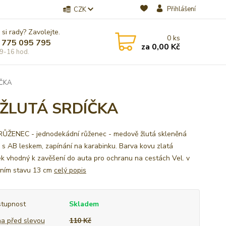
Přihlášení
CZK
 si rady? Zavolejte.
0
ks
 775 095 795
za
0,00 Kč
9-16 hod.
ÍČKA
 ŽLUTÁ SRDÍČKA
ŽENEC - jednodekádní růženec - medově žlutá skleněná
a s AB leskem, zapínání na karabinku. Barva kovu zlatá
k vhodný k zavěšení do auta pro ochranu na cestách Vel. v
ním stavu 13 cm
celý popis
tupnost
Skladem
a před slevou
110 Kč