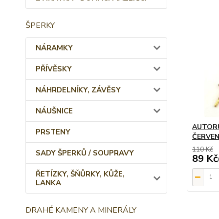
ŠPERKY
NÁRAMKY
PŘÍVĚSKY
NÁHRDELNÍKY, ZÁVĚSY
NÁUŠNICE
AUTORŮ
PRSTENY
ČERVEN
110 Kč
SADY ŠPERKŮ / SOUPRAVY
89 Kč
ŘETÍZKY, ŠŇŮRKY, KŮŽE,
LANKA
DRAHÉ KAMENY A MINERÁLY