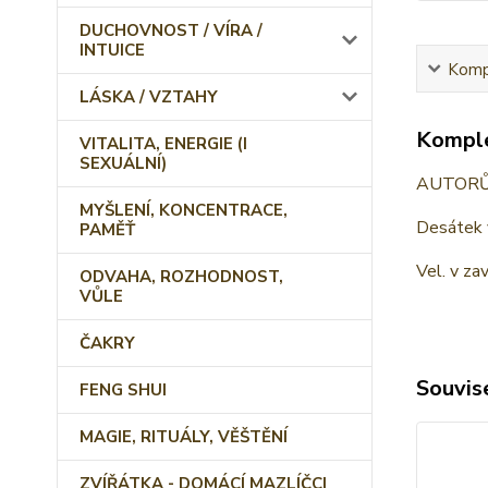
DUCHOVNOST / VÍRA /
INTUICE
Kompl
LÁSKA / VZTAHY
Komple
VITALITA, ENERGIE (I
SEXUÁLNÍ)
AUTORŮŽE
MYŠLENÍ, KONCENTRACE,
Desátek 
PAMĚŤ
Vel. v z
ODVAHA, ROZHODNOST,
VŮLE
ČAKRY
Souvise
FENG SHUI
MAGIE, RITUÁLY, VĚŠTĚNÍ
ZVÍŘÁTKA - DOMÁCÍ MAZLÍČCI