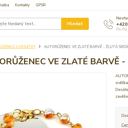
latba
Kontakty
GPSR
Nevíte
Hledat
+420
Po-Pá 
RŮŽENCE A DESÁTKY
AUTORŮŽENEC VE ZLATÉ BARVĚ - ŽLUTÁ SRD
ORŮŽENEC VE ZLATÉ BARVĚ -
AUTORŮ
srdíčk
Desáte
zavěše
Dos
Cen