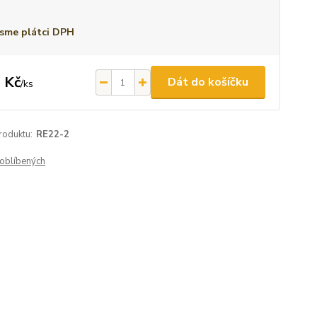
sme plátci DPH
 Kč
Dát do košíčku
/
ks
roduktu:
RE22-2
oblíbených