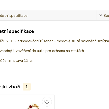
etní specifikace
Sou
tní specifikace
NEC - jednodekádní růženec - medově žlutá skleněná srdíčka s 
vhodný k zavěšení do auta pro ochranu na cestách
avěšením stavu 13 cm
jící zboží
1