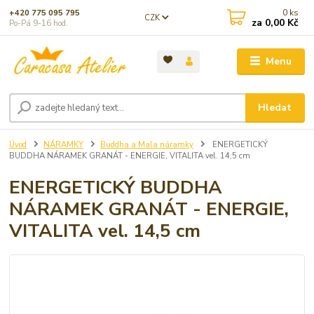
0
ks
+420 775 095 795
CZK
za
0,00 Kč
Po-Pá 9-16 hod.
Menu
Hledat
Úvod
NÁRAMKY
Buddha a Mala náramky
ENERGETICKÝ
BUDDHA NÁRAMEK GRANÁT - ENERGIE, VITALITA vel. 14,5 cm
ENERGETICKÝ BUDDHA
NÁRAMEK GRANÁT - ENERGIE,
VITALITA vel. 14,5 cm