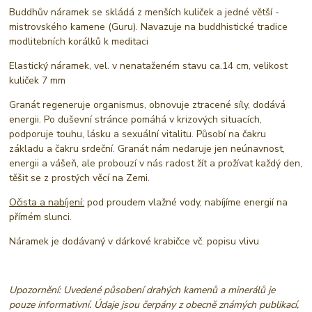
Buddhův náramek se skládá z menších kuliček a jedné větší -
mistrovského kamene (Guru). Navazuje na buddhistické tradice
modlitebních korálků k meditaci
Elastický náramek, vel. v nenataženém stavu ca.14 cm, velikost
kuliček 7 mm
Granát regeneruje organismus, obnovuje ztracené síly, dodává
energii. Po duševní stránce pomáhá v krizových situacích,
podporuje touhu, lásku a sexuální vitalitu. Působí na čakru
základu a čakru srdeční. Granát nám nedaruje jen neúnavnost,
energii a vášeň, ale probouzí v nás radost žít a prožívat každý den,
těšit se z prostých věcí na Zemi.
Očista a nabíjení:
pod proudem vlažné vody, nabíjíme energií na
přímém slunci.
Náramek je dodávaný v dárkové krabičce vč. popisu vlivu
Upozornění: Uvedené působení drahých kamenů a minerálů je
pouze informativní. Údaje jsou čerpány z obecně známých publikací,