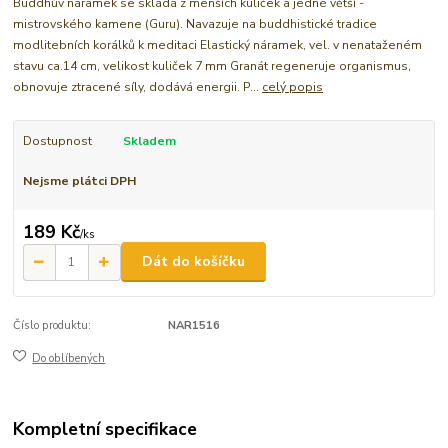
Buddhův náramek se skládá z menších kuliček a jedné větší -
mistrovského kamene (Guru). Navazuje na buddhistické tradice
modlitebních korálků k meditaci Elastický náramek, vel. v nenataženém
stavu ca.14 cm, velikost kuliček 7 mm Granát regeneruje organismus,
obnovuje ztracené síly, dodává energii. P...
celý popis
Dostupnost
Skladem
Nejsme plátci DPH
189 Kč
/
ks
Dát do košíčku
Číslo produktu:
NAR1516
Do oblíbených
Kompletní specifikace