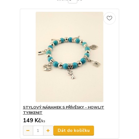
STYLOVÝ NÁRAMEK S PŘÍVĚSKY - HOWLIT
TYRKENIT
149 Kč
/
ks
Dát do košíčku