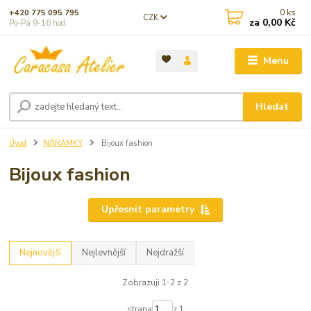
0
ks
+420 775 095 795
CZK
za
0,00 Kč
Po-Pá 9-16 hod.
Menu
Hledat
Úvod
NÁRAMKY
Bijoux fashion
Bijoux fashion
Upřesnit parametry
Nejnovější
Nejlevnější
Nejdražší
Zobrazuji 1-2 z 2
strana
z 1