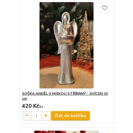
SOŠKA ANDĚL S MISKOU STŘÍBRNÝ - SVÍCEN 32
cm
420 Kč
/
ks
Dát do košíčku