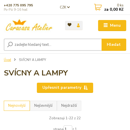
0
ks
+420 775 095 795
CZK
za
0,00 Kč
Po-Pá 9-16 hod.
Menu
Hledat
Úvod
SVÍCNY A LAMPY
SVÍCNY A LAMPY
Upřesnit parametry
Nejnovější
Nejlevnější
Nejdražší
Zobrazuji 1-22 z 22
strana
z 1