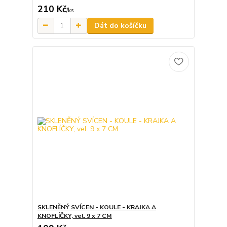
210 Kč
/
ks
Dát do košíčku
SKLENĚNÝ SVÍCEN - KOULE - KRAJKA A
KNOFLÍČKY, vel. 9 x 7 CM