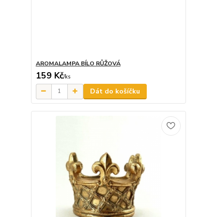
AROMALAMPA BÍLO RŮŽOVÁ
159 Kč
/
ks
Dát do košíčku