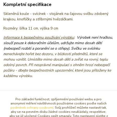
Kompletní specifikace
Skleněná koule - svícínek - stojánek na čajovou svíčku zdobený
krajkou, knoflíčky a stříbrnými hvězdičkami.
Rozměry: šířka 11 cm, výška 9 cm
Informace k bezpečnému používání výrobku
:
Výrobek není hračkou,
slouží pouze k dekoračním účelům, udržujte mimo dosah dětí
(nebezpečí rozbití a poranění se o střepy). Svíčku ve svícínku
n
enechávejte hořet bez dozoru, v blízkosti předmětů, které se
mohou vznítit. Umístěte mimo dosah dětí a zvířat na rovný, teplu
odolný povrch. Při nesprávné manipulaci s ohněm hrozí nebezpečí
požáru - dbejte bezpečnostních upozornění, které jsou přiloženy ke
každému výrobku.
Zboží zařazeno v kategoriích
Pro základní funkčnost, zpříjemnění používání webu a pro
anonymní měření návštěvnosti používáme cookies podle našich
SVÍCNY, STOJÁNKY NA SVÍČKY
podmínek ochrany soukromí
. Svůj prohlížeč můžete nastavit tak,
aby se na pevném disku žádné cookies neukládaly, respektive,
SVÍCNY A LAMPY
aby se již uložené Cookies opět smazaly. Toto nastavení zjistíte z