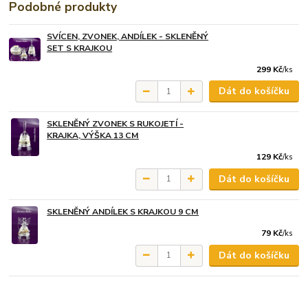
Podobné produkty
SVÍCEN, ZVONEK, ANDÍLEK - SKLENĚNÝ
SET S KRAJKOU
299 Kč
/
ks
Dát do košíčku
SKLENĚNÝ ZVONEK S RUKOJETÍ -
KRAJKA, VÝŠKA 13 CM
129 Kč
/
ks
Dát do košíčku
SKLENĚNÝ ANDÍLEK S KRAJKOU 9 CM
79 Kč
/
ks
Dát do košíčku