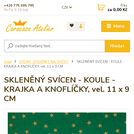
0
ks
+420 775 095 795
CZK
za
0,00 Kč
Po-Pá 9-16 hod.
Menu
Hledat
Úvod
SVÍCNY, STOJÁNKY NA SVÍČKY
SKLENĚNÝ SVÍCEN - KOULE -
KRAJKA A KNOFLÍČKY, vel. 11 x 9 CM
SKLENĚNÝ SVÍCEN - KOULE -
KRAJKA A KNOFLÍČKY, vel. 11 x 9
CM