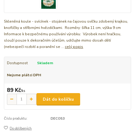
Skleněná koule - svícínek - stojánek na čajovou svíčku zdobený krajkou,
knoflíčky a stříbrnými hvězdičkami. Rozměry: šířka 11 cm, výška 9 cm
Informace k bezpečnému používání výrobku: Výrobek není hračkou,
slouží pouze k dekoračním účelům, udržujte mimo dosah dětí
(nebezpečí rozbití a poranění se ...
celý popis
Dostupnost
Skladem
Nejsme plátci DPH
89 Kč
/
ks
Dát do košíčku
Číslo produktu:
DECO53
Do oblíbených