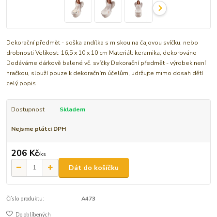
Dekorační předmět - soška andílka s miskou na čajovou svíčku, nebo
drobnosti Velikost: 16,5 x 10 x 10 cm Materiál: keramika, dekorováno
Dodáváme dárkově balené vč. svíčky Dekorační předmět - výrobek není
hračkou, slouží pouze k dekoračním účelům, udržujte mimo dosah dětí
celý popis
Dostupnost
Skladem
Nejsme plátci DPH
206 Kč
/
ks
Dát do košíčku
Číslo produktu:
A473
Do oblíbených