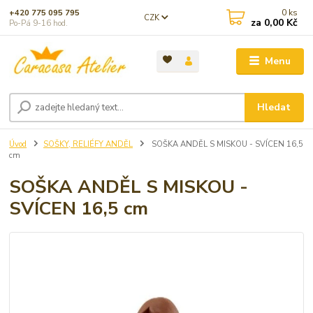
0
ks
+420 775 095 795
CZK
za
0,00 Kč
Po-Pá 9-16 hod.
Menu
Hledat
Úvod
SOŠKY, RELIÉFY ANDĚL
SOŠKA ANDĚL S MISKOU - SVÍCEN 16,5
cm
SOŠKA ANDĚL S MISKOU -
SVÍCEN 16,5 cm