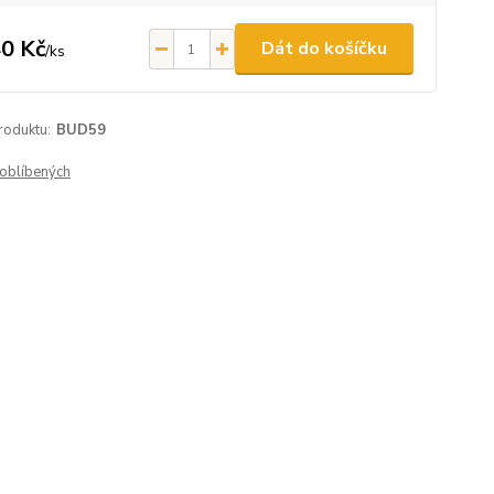
0 Kč
Dát do košíčku
/
ks
roduktu:
BUD59
oblíbených