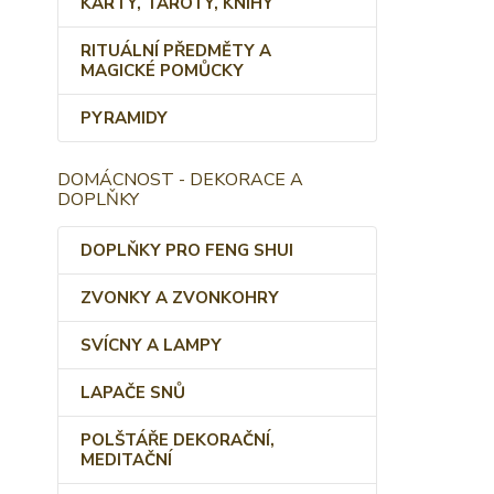
KARTY, TAROTY, KNIHY
RITUÁLNÍ PŘEDMĚTY A
MAGICKÉ POMŮCKY
PYRAMIDY
DOMÁCNOST - DEKORACE A
DOPLŇKY
DOPLŇKY PRO FENG SHUI
ZVONKY A ZVONKOHRY
SVÍCNY A LAMPY
LAPAČE SNŮ
POLŠTÁŘE DEKORAČNÍ,
MEDITAČNÍ