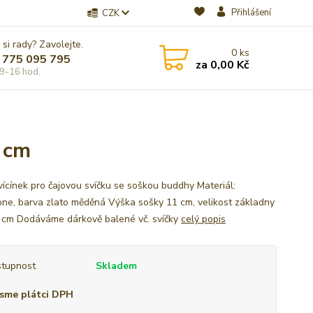
Přihlášení
CZK
 si rady? Zavolejte.
0
ks
 775 095 795
za
0,00 Kč
9-16 hod.
 cm
vícínek pro čajovou svíčku se soškou buddhy Materiál:
one, barva zlato měděná Výška sošky 11 cm, velikost základny
5 cm Dodáváme dárkově balené vč. svíčky
celý popis
tupnost
Skladem
sme plátci DPH