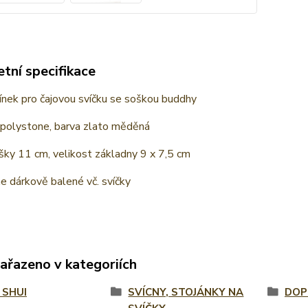
tní specifikace
ínek pro čajovou svíčku se soškou buddhy
 polystone, barva zlato měděná
ky 11 cm, velikost základny 9 x 7,5 cm
 dárkově balené vč. svíčky
zařazeno v kategoriích
 SHUI
SVÍCNY, STOJÁNKY NA
DOP