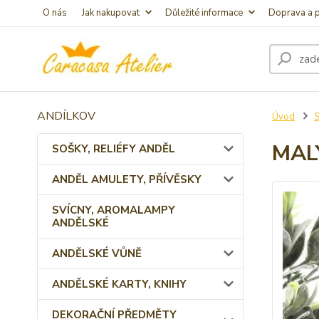
O nás
Jak nakupovat
Důležité informace
Doprava a p
ANDÍLKOV
Úvod
S
MAL
SOŠKY, RELIÉFY ANDĚL
ANDĚL AMULETY, PŘÍVĚSKY
SVÍCNY, AROMALAMPY
ANDĚLSKÉ
ANDĚLSKÉ VŮNĚ
ANDĚLSKÉ KARTY, KNIHY
DEKORAČNÍ PŘEDMĚTY