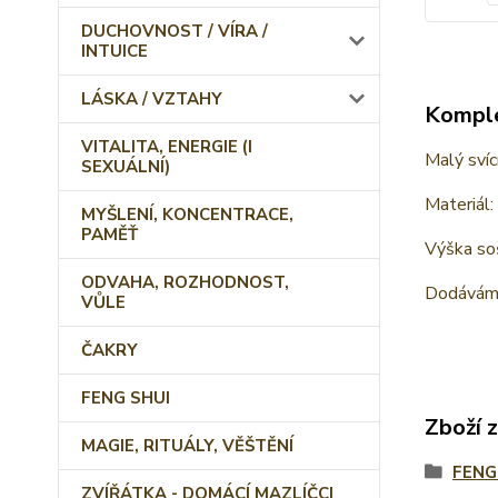
DUCHOVNOST / VÍRA /
INTUICE
LÁSKA / VZTAHY
Komple
VITALITA, ENERGIE (I
Malý svíc
SEXUÁLNÍ)
Materiál:
MYŠLENÍ, KONCENTRACE,
PAMĚŤ
Výška soš
ODVAHA, ROZHODNOST,
Dodáváme
VŮLE
ČAKRY
FENG SHUI
Zboží 
MAGIE, RITUÁLY, VĚŠTĚNÍ
FENG
ZVÍŘÁTKA - DOMÁCÍ MAZLÍČCI