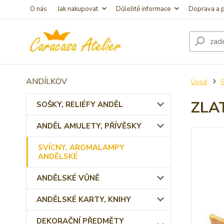
O nás
Jak nakupovat
Důležité informace
Doprava a p
ANDÍLKOV
Úvod
ZLA
SOŠKY, RELIÉFY ANDĚL
ANDĚL AMULETY, PŘÍVĚSKY
SVÍCNY, AROMALAMPY
ANDĚLSKÉ
ANDĚLSKÉ VŮNĚ
ANDĚLSKÉ KARTY, KNIHY
DEKORAČNÍ PŘEDMĚTY