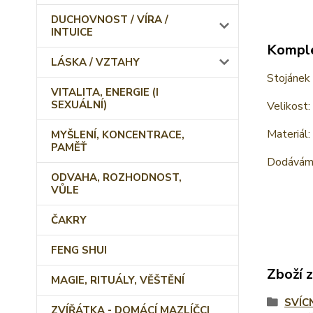
DUCHOVNOST / VÍRA /
INTUICE
Komple
LÁSKA / VZTAHY
Stojánek 
VITALITA, ENERGIE (I
SEXUÁLNÍ)
Velikost:
Materiál:
MYŠLENÍ, KONCENTRACE,
PAMĚŤ
Dodáváme
ODVAHA, ROZHODNOST,
VŮLE
ČAKRY
FENG SHUI
Zboží 
MAGIE, RITUÁLY, VĚŠTĚNÍ
SVÍC
ZVÍŘÁTKA - DOMÁCÍ MAZLÍČCI