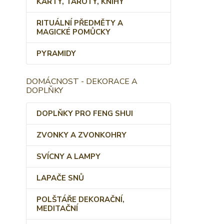
KARTY, TAROTY, KNIHY
RITUÁLNÍ PŘEDMĚTY A
MAGICKÉ POMŮCKY
PYRAMIDY
DOMÁCNOST - DEKORACE A
DOPLŇKY
DOPLŇKY PRO FENG SHUI
ZVONKY A ZVONKOHRY
SVÍCNY A LAMPY
LAPAČE SNŮ
POLŠTÁŘE DEKORAČNÍ,
MEDITAČNÍ