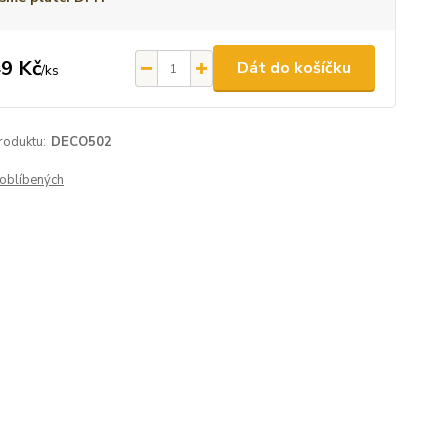
9 Kč
Dát do košíčku
/
ks
roduktu:
DECO502
oblíbených