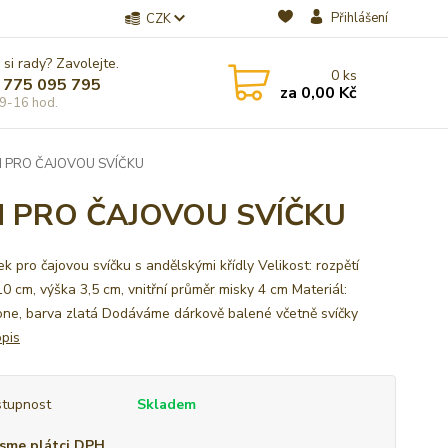
Přihlášení
CZK
 si rady? Zavolejte.
0
ks
 775 095 795
za
0,00 Kč
9-16 hod.
N PRO ČAJOVOU SVÍČKU
N PRO ČAJOVOU SVÍČKU
k pro čajovou svíčku s andělskými křídly Velikost: rozpětí
10 cm, výška 3,5 cm, vnitřní průměr misky 4 cm Materiál:
one, barva zlatá Dodáváme dárkově balené včetně svíčky
opis
tupnost
Skladem
sme plátci DPH