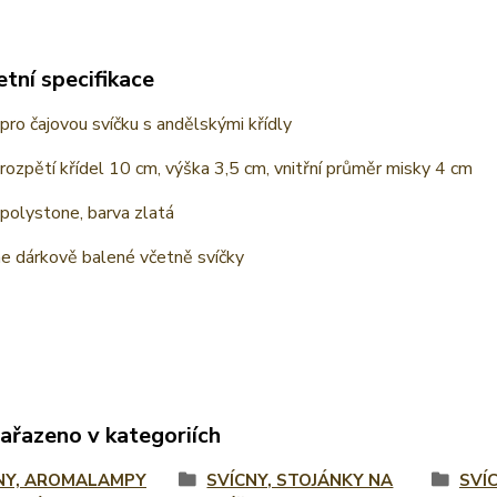
tní specifikace
pro čajovou svíčku s andělskými křídly
 rozpětí křídel 10 cm, výška 3,5 cm, vnitřní průměr misky 4 cm
 polystone, barva zlatá
 dárkově balené včetně svíčky
zařazeno v kategoriích
NY, AROMALAMPY
SVÍCNY, STOJÁNKY NA
SVÍ