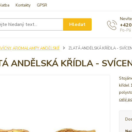
latba
Kontakty
GPSR
Nevíte
Hledat
+420
Po-Pá 
SVÍCNY, AROMALAMPY ANDĚLSKÉ
ZLATÁ ANDĚLSKÁ KŘÍDLA - SVÍCE
TÁ ANDĚLSKÁ KŘÍDLA - SVÍCE
Stojáne
křídel 
polyst
celý p
Dos
Nej