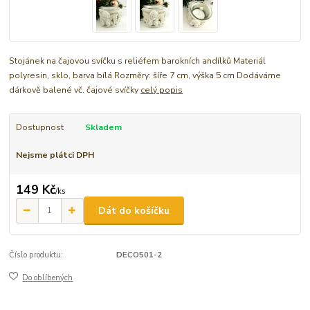
Stojánek na čajovou svíčku s reliéfem barokních andílků Materiál
polyresin, sklo, barva bílá Rozměry: šíře 7 cm, výška 5 cm Dodáváme
dárkově balené vč. čajové svíčky
celý popis
Dostupnost
Skladem
Nejsme plátci DPH
149 Kč
/
ks
Dát do košíčku
Číslo produktu:
DECO501-2
Do oblíbených