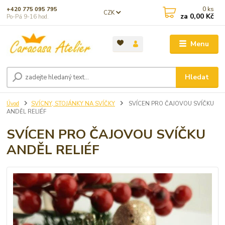
0
ks
+420 775 095 795
CZK
za
0,00 Kč
Po-Pá 9-16 hod.
Menu
Hledat
Úvod
SVÍCNY, STOJÁNKY NA SVÍČKY
SVÍCEN PRO ČAJOVOU SVÍČKU
ANDĚL RELIÉF
SVÍCEN PRO ČAJOVOU SVÍČKU
ANDĚL RELIÉF