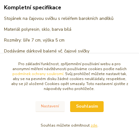
Kompletní specifikace
Stojánek na čajovou svíčku s reliéfem barokních andílků
Materiál polyresin, sklo, barva bílá
Rozměry: šíře 7 cm, výška 5 cm
Dodáváme dárkově balené vč. čajové svíčky
Pro základní funkčnost, zpříjemnění používání webu a pro
anonymní měření návštěvnosti používáme cookies podle našich
Zboží zařazeno v kategoriích
podmínek ochrany soukromí
. Svůj prohlížeč můžete nastavit tak,
aby se na pevném disku žádné cookies neukládaly, respektive,
aby se již uložené Cookies opět smazaly. Toto nastavení zjistíte z
SVÍCNY, AROMALAMPY ANDĚLSKÉ
nápovědy svého prohlížeče.
SVÍCNY, STOJÁNKY NA SVÍČKY
SVÍCNY A LAMPY
Souhlasím
Nastavení
VÁNOCE
Souhlas můžete odmítnout
zde
.