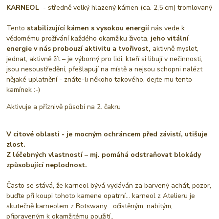
KARNEOL
- středně velký hlazený kámen (ca. 2,5 cm) tromlovaný
Tento
stabilizující kámen s vysokou energií
nás vede k
vědomému prožívání každého okamžiku života,
jeho vitální
energie v nás probouzí aktivitu a tvořivost,
aktivně myslet,
jednat, aktivně žít – je výborný pro lidi, kteří si libují v nečinnosti,
jsou nesoustředění, přešlapují na místě a nejsou schopni nalézt
nějaké uplatnění - znáte-li někoho takového, dejte mu tento
kamínek :-)
Aktivuje a příznivě působí na 2. čakru
V citové oblasti - je mocným ochráncem před závistí, utišuje
zlost.
Z léčebných vlastností – mj. pomáhá odstraňovat blokády
způsobující neplodnost.
Často se stává, že karneol bývá vydáván za barvený achát, pozor,
buďte při koupi tohoto kamene opatrní… karneol z Atelieru je
skutečně karneolem z Botswany… očistěným, nabitým,
připraveným k okamžitému použití..