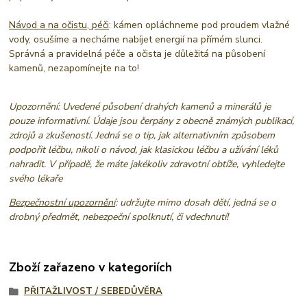
Návod a na očistu, péči
: kámen opláchneme pod proudem vlažné
vody, osušíme a necháme nabíjet energií na přímém slunci.
Správná a pravidelná péče a očista je důležitá na působení
kamenů, nezapomínejte na to!
Upozornění: Uvedené působení drahých kamenů a minerálů je
pouze informativní. Údaje jsou čerpány z obecně známých publikací,
zdrojů a zkušeností. Jedná se o tip, jak alternativním způsobem
podpořit léčbu, nikoli o návod, jak klasickou léčbu a užívání léků
nahradit. V případě, že máte jakékoliv zdravotní obtíže, vyhledejte
svého lékaře
Bezpečnostní upozornění
: udržujte mimo dosah dětí, jedná se o
drobný předmět, nebezpeční spolknutí, či vdechnutí!
Zboží zařazeno v kategoriích
PŘITAŽLIVOST / SEBEDŮVĚRA