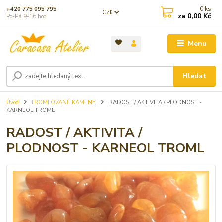
0
ks
+420 775 095 795
CZK
za
0,00 Kč
Po-Pá 9-16 hod.
Menu
Hledat
Úvod
TROMLOVANÉ KAMENY
RADOST / AKTIVITA / PLODNOST -
KARNEOL TROML
RADOST / AKTIVITA /
PLODNOST - KARNEOL TROML