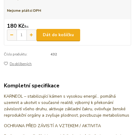
Nejsme plátci DPH
180 Kč
/
ks
Dát do košíčku
Číslo produktu:
432
Do oblíbených
Kompletní specifikace
KARNEOL – stabilizující kámen s vysokou energií… pomáhá
uzemnit a ukotvit v současné realitě, výborný k překonání
závislostí všeho druhu, aktivuje základní čakru, ovlivňuje ženské
reprodukční orgány a zvyšuje plodnost, povzbuzuje metabolismus
OCHRANA PŘED ZÁVISTÍ A VZTEKEM / AKTIVITA