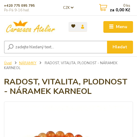
0
ks
+420 775 095 795
CZK
za
0,00 Kč
Po-Pá 9-16 hod.
Menu
Hledat
Úvod
NÁRAMKY
RADOST, VITALITA, PLODNOST - NÁRAMEK
KARNEOL
RADOST, VITALITA, PLODNOST
- NÁRAMEK KARNEOL