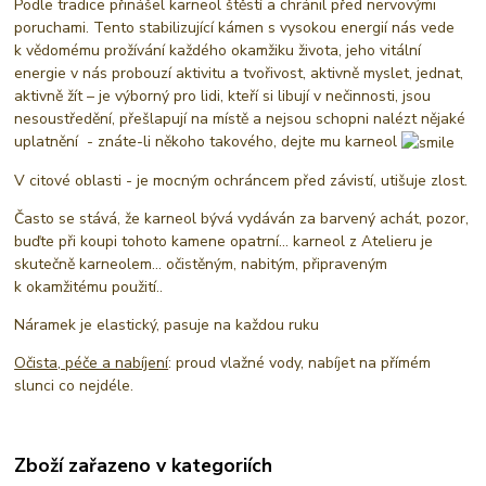
Podle tradice přinášel karneol štěstí a chránil před nervovými
poruchami. Tento stabilizující kámen s vysokou energií nás vede
k vědomému prožívání každého okamžiku života, jeho vitální
energie v nás probouzí aktivitu a tvořivost, aktivně myslet, jednat,
aktivně žít – je výborný pro lidi, kteří si libují v nečinnosti, jsou
nesoustředění, přešlapují na místě a nejsou schopni nalézt nějaké
uplatnění - znáte-li někoho takového, dejte mu karneol
V citové oblasti - je mocným ochráncem před závistí, utišuje zlost.
Často se stává, že karneol bývá vydáván za barvený achát, pozor,
buďte při koupi tohoto kamene opatrní… karneol z Atelieru je
skutečně karneolem… očistěným, nabitým, připraveným
k okamžitému použití..
Náramek je elastický, pasuje na každou ruku
Očista, péče a nabíjení
: proud vlažné vody, nabíjet na přímém
slunci co nejdéle.
Zboží zařazeno v kategoriích