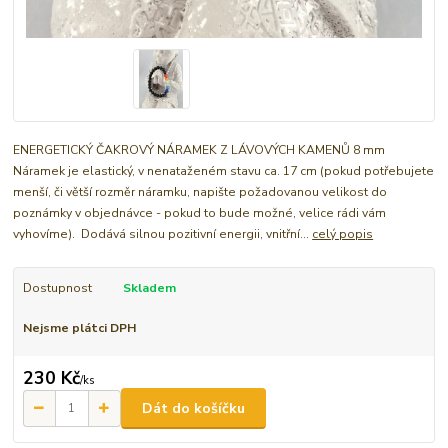
ENERGETICKÝ ČAKROVÝ NÁRAMEK Z LÁVOVÝCH KAMENŮ 8 mm
Náramek je elastický, v nenataženém stavu ca. 17 cm (pokud potřebujete
menší, či větší rozměr náramku, napište požadovanou velikost do
poznámky v objednávce - pokud to bude možné, velice rádi vám
vyhovíme). Dodává silnou pozitivní energii, vnitřní...
celý popis
Dostupnost
Skladem
Nejsme plátci DPH
230 Kč
/
ks
Dát do košíčku