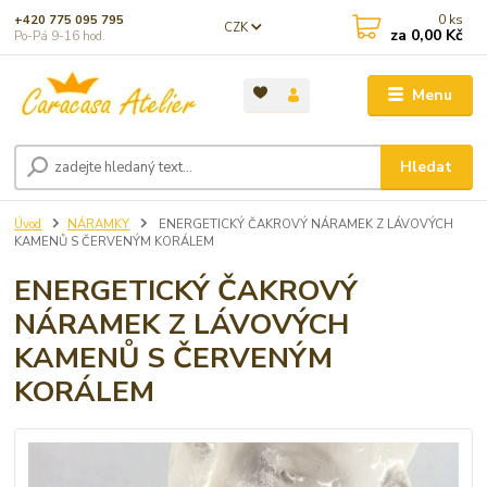
0
ks
+420 775 095 795
CZK
za
0,00 Kč
Po-Pá 9-16 hod.
Menu
Hledat
Úvod
NÁRAMKY
ENERGETICKÝ ČAKROVÝ NÁRAMEK Z LÁVOVÝCH
KAMENŮ S ČERVENÝM KORÁLEM
ENERGETICKÝ ČAKROVÝ
NÁRAMEK Z LÁVOVÝCH
KAMENŮ S ČERVENÝM
KORÁLEM