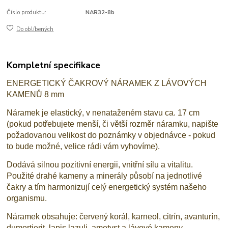
Číslo produktu:
NAR32-8b
Do oblíbených
Kompletní specifikace
ENERGETICKÝ ČAKROVÝ NÁRAMEK Z LÁVOVÝCH
KAMENŮ 8 mm
Náramek je elastický, v nenataženém stavu ca. 17 cm
(pokud potřebujete menší, či větší rozměr náramku, napište
požadovanou velikost do poznámky v objednávce - pokud
to bude možné, velice rádi vám vyhovíme).
Dodává silnou pozitivní energii, vnitřní sílu a vitalitu.
Použité drahé kameny a minerály působí na jednotlivé
čakry a tím harmonizují celý energetický systém našeho
organismu.
Náramek obsahuje: červený korál, karneol, citrín, avanturín,
dumortierit, lapis lazuli, ametyst
a lávové kameny