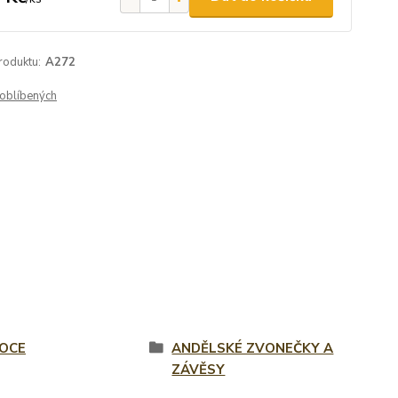
roduktu:
A272
oblíbených
OCE
ANDĚLSKÉ ZVONEČKY A
ZÁVĚSY