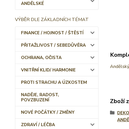
ANDĚLSKÉ
VÝBĚR DLE ZÁKLADNÍCH TÉMAT
FINANCE / HOJNOST / ŠTĚSTÍ
PŘITAŽLIVOST / SEBEDŮVĚRA
Komple
OCHRANA, OČISTA
Andělský
VNITŘNÍ KLID/ HARMONIE
PROTI STRACHU A ÚZKOSTEM
NADĚJE, RADOST,
POVZBUZENÍ
Zboží 
NOVÉ POČÁTKY / ZMĚNY
DEKO
ANDĚ
ZDRAVÍ / LÉČBA