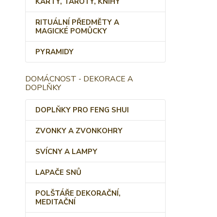
KARTY, TAROTY, KNIHY
RITUÁLNÍ PŘEDMĚTY A
MAGICKÉ POMŮCKY
PYRAMIDY
DOMÁCNOST - DEKORACE A
DOPLŇKY
DOPLŇKY PRO FENG SHUI
ZVONKY A ZVONKOHRY
SVÍCNY A LAMPY
LAPAČE SNŮ
POLŠTÁŘE DEKORAČNÍ,
MEDITAČNÍ