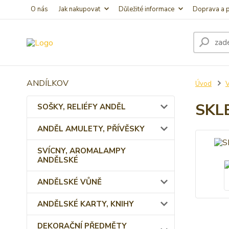
O nás
Jak nakupovat
Důležité informace
Doprava a p
ANDÍLKOV
Úvod
SKL
SOŠKY, RELIÉFY ANDĚL
ANDĚL AMULETY, PŘÍVĚSKY
SVÍCNY, AROMALAMPY
ANDĚLSKÉ
ANDĚLSKÉ VŮNĚ
ANDĚLSKÉ KARTY, KNIHY
DEKORAČNÍ PŘEDMĚTY