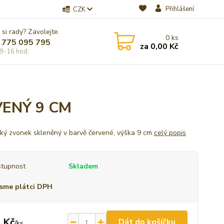
Přihlášení
CZK
 si rady? Zavolejte.
0
ks
 775 095 795
za
0,00 Kč
9-16 hod.
ENÝ 9 CM
ký zvonek skleněný v barvě červené, výška 9 cm
celý popis
tupnost
Skladem
sme plátci DPH
 Kč
Dát do košíčku
/
ks