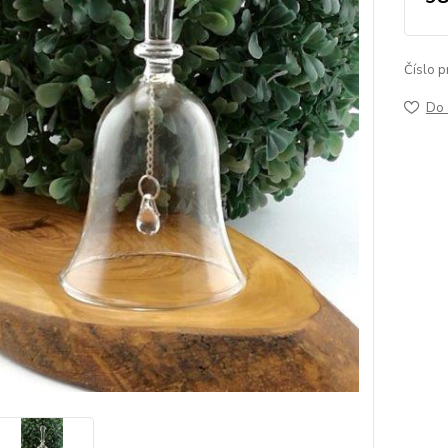
Číslo p
Do 