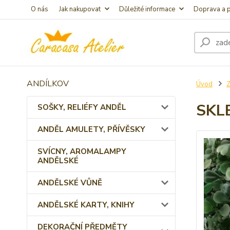
O nás
Jak nakupovat
Důležité informace
Doprava a p
ANDÍLKOV
Úvod
SKL
SOŠKY, RELIÉFY ANDĚL
ANDĚL AMULETY, PŘÍVĚSKY
SVÍCNY, AROMALAMPY
ANDĚLSKÉ
ANDĚLSKÉ VŮNĚ
ANDĚLSKÉ KARTY, KNIHY
DEKORAČNÍ PŘEDMĚTY