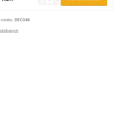
roduktu:
DECO46
oblíbených