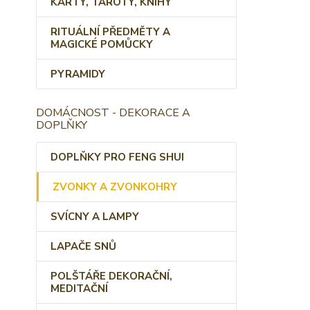
KARTY, TAROTY, KNIHY
RITUÁLNÍ PŘEDMĚTY A
MAGICKÉ POMŮCKY
PYRAMIDY
DOMÁCNOST - DEKORACE A
DOPLŇKY
DOPLŇKY PRO FENG SHUI
ZVONKY A ZVONKOHRY
SVÍCNY A LAMPY
LAPAČE SNŮ
POLŠTÁŘE DEKORAČNÍ,
MEDITAČNÍ