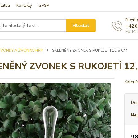
latba
Kontakty
GPSR
Nevíte
Hledat
+420
Po-Pá 
ZVONKY A ZVONKOHRY
SKLENĚNÝ ZVONEK S RUKOJETÍ 12,5 CM
ENĚNÝ ZVONEK S RUKOJETÍ 12
Skleně
Dos
Nej
98