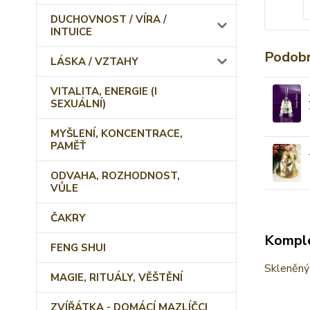
DUCHOVNOST / VÍRA /
INTUICE
Podobn
LÁSKA / VZTAHY
VITALITA, ENERGIE (I
SEXUÁLNÍ)
MYŠLENÍ, KONCENTRACE,
PAMĚŤ
ODVAHA, ROZHODNOST,
VŮLE
ČAKRY
Komple
FENG SHUI
Skleněný 
MAGIE, RITUÁLY, VĚŠTĚNÍ
ZVÍŘÁTKA - DOMÁCÍ MAZLÍČCI