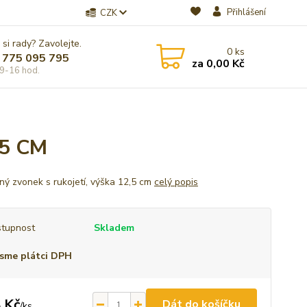
Přihlášení
CZK
 si rady? Zavolejte.
0
ks
 775 095 795
za
0,00 Kč
9-16 hod.
,5 CM
ný zvonek s rukojetí, výška 12,5 cm
celý popis
tupnost
Skladem
sme plátci DPH
 Kč
Dát do košíčku
/
ks