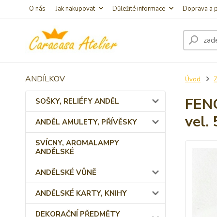
O nás
Jak nakupovat
Důležité informace
Doprava a p
ANDÍLKOV
Úvod
FEN
SOŠKY, RELIÉFY ANDĚL
vel.
ANDĚL AMULETY, PŘÍVĚSKY
SVÍCNY, AROMALAMPY
ANDĚLSKÉ
ANDĚLSKÉ VŮNĚ
ANDĚLSKÉ KARTY, KNIHY
DEKORAČNÍ PŘEDMĚTY