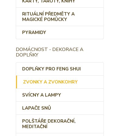
KARTY, TAROTY, KNIHY
RITUÁLNÍ PŘEDMĚTY A
MAGICKÉ POMŮCKY
PYRAMIDY
DOMÁCNOST - DEKORACE A
DOPLŇKY
DOPLŇKY PRO FENG SHUI
ZVONKY A ZVONKOHRY
SVÍCNY A LAMPY
LAPAČE SNŮ
POLŠTÁŘE DEKORAČNÍ,
MEDITAČNÍ