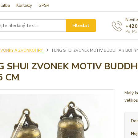
latba
Kontakty
GPSR
Nevíte
Hledat
+420
Po-Pá 
ZVONKY A ZVONKOHRY
FENG SHUI ZVONEK MOTIV BUDDHA a BOHYNĚ 
G SHUI ZVONEK MOTIV BUDDHA
 5 CM
Malý k
veliko
Dos
Nej