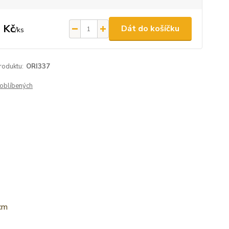
 Kč
Dát do košíčku
/
ks
roduktu:
ORI337
oblíbených
cm