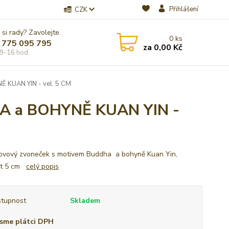
Přihlášení
CZK
 si rady? Zavolejte.
0
ks
 775 095 795
za
0,00 Kč
9-16 hod.
KUAN YIN - vel. 5 CM
 a BOHYNĚ KUAN YIN -
ovový zvoneček s motivem Buddha a bohyně Kuan Yin,
st 5 cm
celý popis
tupnost
Skladem
sme plátci DPH