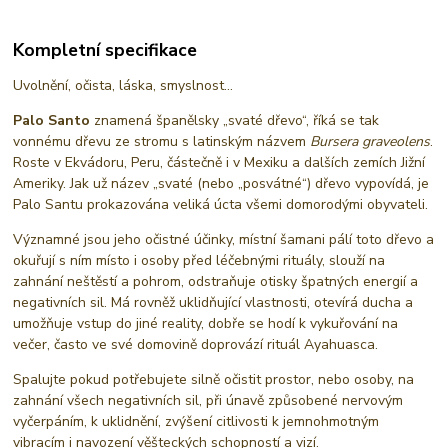
Kompletní specifikace
Uvolnění, očista, láska, smyslnost...
Palo Santo
znamená španělsky „svaté dřevo“, říká se tak
vonnému dřevu ze stromu s latinským názvem
Bursera graveolens
.
Roste v Ekvádoru, Peru, částečně i v Mexiku a dalších zemích Jižní
Ameriky. Jak už název „svaté (nebo „posvátné“) dřevo vypovídá, je
Palo Santu prokazována veliká úcta všemi domorodými obyvateli.
Významné jsou jeho očistné účinky, místní šamani pálí toto dřevo a
okuřují s ním místo i osoby před léčebnými rituály, slouží na
zahnání neštěstí a pohrom, odstraňuje otisky špatných energií a
negativních sil. Má rovněž uklidňující vlastnosti, otevírá ducha a
umožňuje vstup do jiné reality, dobře se hodí k vykuřování na
večer, často ve své domovině doprovází rituál Ayahuasca.
Spalujte pokud potřebujete silně očistit prostor, nebo osoby, na
zahnání všech negativních sil, při únavě způsobené nervovým
vyčerpáním, k uklidnění, zvýšení citlivosti k jemnohmotným
vibracím i navození věšteckých schopností a vizí.