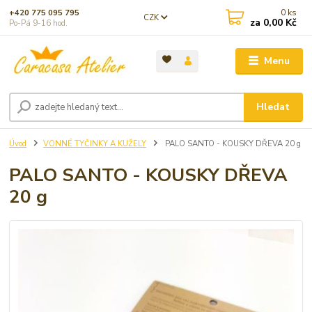
0
ks
+420 775 095 795
CZK
za
0,00 Kč
Po-Pá 9-16 hod.
Menu
Hledat
Úvod
VONNÉ TYČINKY A KUŽELY
PALO SANTO - KOUSKY DŘEVA 20 g
PALO SANTO - KOUSKY DŘEVA
20 g