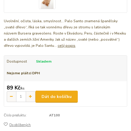
Uvolnění, očista, láska, smyslnost... Palo Santo znamená španělsky
„svaté dřevo“, říká se tak vonnému dřevu ze stromu s latinským
názvem Bursera graveolens. Roste v Ekvádoru, Peru, částečně i v Mexiku
a dalších zemích Jižní Ameriky. Jak už název „svaté (nebo „posvátné“)
dřevo vypovídá, je Palo Santu...
celý popis
Dostupnost
Skladem
Nejsme plátci DPH
89 Kč
/
ks
Dát do košíčku
Číslo produktu:
AT100
Do oblíbených