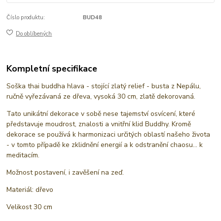
Číslo produktu:
BUD48
Do oblíbených
Kompletní specifikace
Soška thai buddha hlava - stojící zlatý relief - busta z Nepálu,
ručně vyřezávaná ze dřeva, vysoká 30 cm, zlatě dekorovaná.
Tato unikátní dekorace v sobě nese tajemství osvícení, které
představuje moudrost, znalosti a vnitřní klid Buddhy. Kromě
dekorace se používá k harmonizaci určitých oblastí našeho života
- v tomto případě ke zklidnění energií a k odstranění chaosu... k
meditacím.
Možnost postavení, i zavěšení na zeď.
Materiál: dřevo
Velikost 30 cm