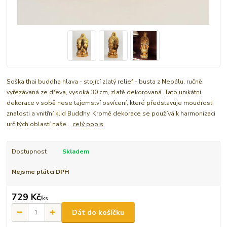
Soška thai buddha hlava - stojící zlatý relief - busta z Nepálu, ručně
vyřezávaná ze dřeva, vysoká 30 cm, zlatě dekorovaná. Tato unikátní
dekorace v sobě nese tajemství osvícení, které představuje moudrost,
znalosti a vnitřní klid Buddhy. Kromě dekorace se používá k harmonizaci
určitých oblastí naše...
celý popis
Dostupnost
Skladem
Nejsme plátci DPH
729 Kč
/
ks
Dát do košíčku