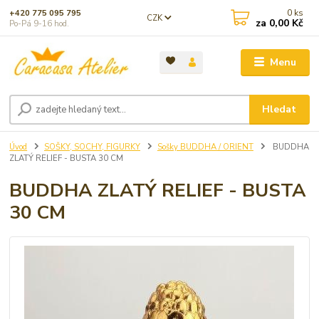
0
ks
+420 775 095 795
CZK
za
0,00 Kč
Po-Pá 9-16 hod.
Menu
Hledat
Úvod
SOŠKY, SOCHY, FIGURKY
Sošky BUDDHA / ORIENT
BUDDHA
ZLATÝ RELIEF - BUSTA 30 CM
BUDDHA ZLATÝ RELIEF - BUSTA
30 CM