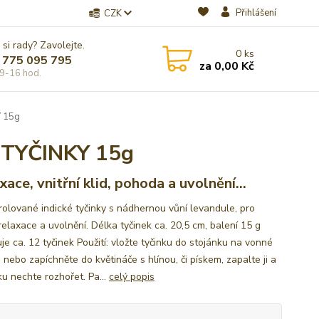
Přihlášení
CZK
 si rady? Zavolejte.
0
ks
 775 095 795
za
0,00 Kč
9-16 hod.
 15g
TYČINKY 15g
xace, vnitřní klid, pohoda a uvolnění...
rolované indické tyčinky s nádhernou vůní levandule, pro
relaxace a uvolnění. Délka tyčinek ca. 20,5 cm, balení 15 g
e ca. 12 tyčinek Použití: vložte tyčinku do stojánku na vonné
, nebo zapíchněte do květináče s hlínou, či pískem, zapalte ji a
ku nechte rozhořet. Pa...
celý popis