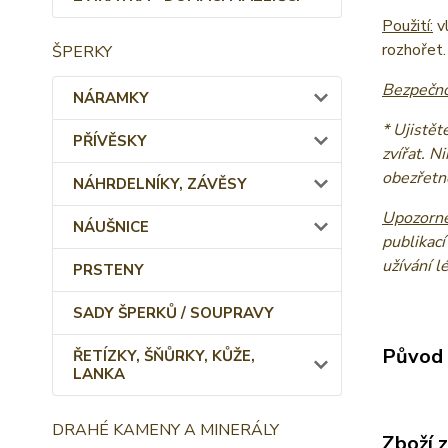
Použití:
vl
rozhořet.
ŠPERKY
Bezpečno
NÁRAMKY
* Ujistět
PŘÍVĚSKY
zvířat. N
obezřetno
NÁHRDELNÍKY, ZÁVĚSY
Upozorně
NÁUŠNICE
publikací
užívání l
PRSTENY
SADY ŠPERKŮ / SOUPRAVY
Původ 
ŘETÍZKY, ŠŇŮRKY, KŮŽE,
LANKA
DRAHÉ KAMENY A MINERÁLY
Zboží 