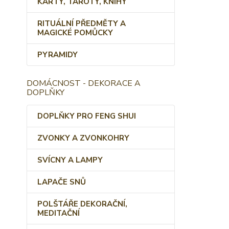
KARTY, TAROTY, KNIHY
RITUÁLNÍ PŘEDMĚTY A
MAGICKÉ POMŮCKY
PYRAMIDY
DOMÁCNOST - DEKORACE A
DOPLŇKY
DOPLŇKY PRO FENG SHUI
ZVONKY A ZVONKOHRY
SVÍCNY A LAMPY
LAPAČE SNŮ
POLŠTÁŘE DEKORAČNÍ,
MEDITAČNÍ