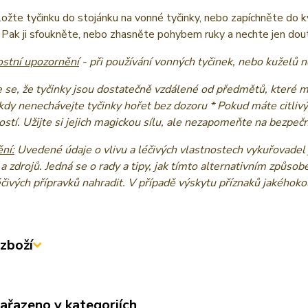
ožte tyčinku do stojánku na vonné tyčinky, nebo zapíchněte do kvě
 Pak ji sfoukněte, nebo zhasněte pohybem ruky a nechte jen dou
stní upozornění
- při používání vonných tyčinek, nebo kuželů
e se, že tyčinky jsou dostatečně vzdálené od předmětů, které 
ikdy nenechávejte tyčinky hořet bez dozoru * Pokud máte citliv
stí. Užijte si jejich magickou sílu, ale nezapomeňte na bezpe
ní:
Uvedené údaje o vlivu a léčivých vlastnostech vykuřovadel 
 a zdrojů. Jedná se o rady a tipy, jak tímto alternativním způsob
éčivých přípravků nahradit. V případě výskytu příznaků jakéhok
zboží
zařazeno v kategoriích