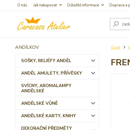
O nás
Jak nakupovat
Důležité informace
Doprava a p
ANDÍLKOV
Úvod
FRE
SOŠKY, RELIÉFY ANDĚL
ANDĚL AMULETY, PŘÍVĚSKY
SVÍCNY, AROMALAMPY
ANDĚLSKÉ
ANDĚLSKÉ VŮNĚ
ANDĚLSKÉ KARTY, KNIHY
DEKORAČNÍ PŘEDMĚTY