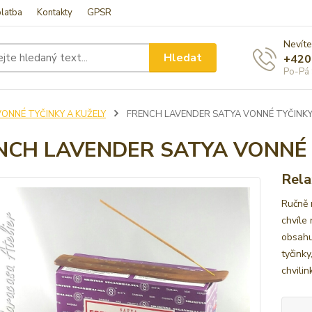
latba
Kontakty
GPSR
Nevíte
Hledat
+420
Po-Pá 
VONNÉ TYČINKY A KUŽELY
FRENCH LAVENDER SATYA VONNÉ TYČINKY
NCH LAVENDER SATYA VONNÉ 
Rela
Ručně 
chvíle 
obsahuj
tyčinky
chvilin