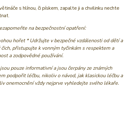
tináče s hlínou, či pískem, zapalte ji a chvilinku nechte
tnat.
 nezapomeňte na bezpečnostní opatření:
mohou hořet * Udržujte v bezpečné vzdálenosti od dětí a
ý čich, přistupujte k vonným tyčinkám s respektem a
čnost a zodpovědné používání.
jsou pouze informativní a jsou čerpány ze známých
em podpořit léčbu, nikoliv o návod, jak klasickou léčbu a
oliv onemocnění vždy nejprve vyhledejte svého lékaře.