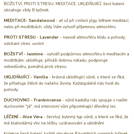
BOŽSTVÍ, PROTI STRESU, MEDITACE, UKLIDŇUJÍCÍ, šest balení
obsahuje vždy 8 tyčinek.
MEDITACE
- Sandalwood
- ať už při cvičení jógy, během meditací,
nebo při modlitbách, vždy Vám vytvoří příjemnou atmosféru
PROTI STRESU - Lavender
- navodí atmosféru klidu a pohody,
odstraní stres, uvolní
BOŽSTVÍ - Jasmine
- vytváří podpůrnou atmosféru k meditacím a
modlitbám, uklidňuje, přináší dobrou náladu, podporuje
sebedůvěru, pomáhá proti stresu
UKLIDŇUJÍCÍ - Vanilla
- krásná uklidňující vůně, o které se říká,
že přitahuje štěstí do našeho života. Každopádně nás hodí do
pohody.
DUCHOVNO - Frankincense
- vůně kadidla nás spojuje s naším
duchovním "já", má intenzivní vůni připomínající dřevěný les.
LÉČENÍ - Aloe Vera
- čerstvý, bylinný typ vůně, o které se říká, že
má blahodárný vliv na léčbu, uzdravování a uklidnění.
Kolekce šesti balení, každé obsahuje 8 kvalitních vonných tyčinek