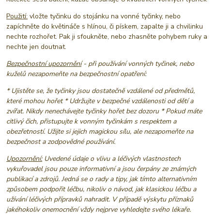
Použití:
vložte tyčinku do stojánku na vonné tyčinky, nebo
zapíchněte do květináče s hlínou, či pískem, zapalte ji a chvilinku
nechte rozhořet. Pak ji sfoukněte, nebo zhasněte pohybem ruky a
nechte jen doutnat.
Bezpečnostní upozornění
- při používání vonných tyčinek, nebo
kuželů nezapomeňte na bezpečnostní opatření:
* Ujistěte se, že tyčinky jsou dostatečně vzdálené od předmětů,
které mohou hořet * Udržujte v bezpečné vzdálenosti od dětí a
zvířat. Nikdy nenechávejte tyčinky hořet bez dozoru * Pokud máte
citlivý čich, přistupujte k vonným tyčinkám s respektem a
obezřetností. Užijte si jejich magickou sílu, ale nezapomeňte na
bezpečnost a zodpovědné používání.
Upozornění:
Uvedené údaje o vlivu a léčivých vlastnostech
vykuřovadel jsou pouze informativní a jsou čerpány ze známých
publikací a zdrojů. Jedná se o rady a tipy, jak tímto alternativním
způsobem podpořit léčbu, nikoliv o návod, jak klasickou léčbu a
užívání léčivých přípravků nahradit. V případě výskytu příznaků
jakéhokoliv onemocnění vždy nejprve vyhledejte svého lékaře.