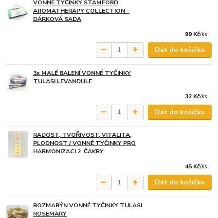
VONNÉ TYČINKY STAMFORD
AROMATHERAPY COLLECTION -
DÁRKOVÁ SADA
99 Kč
/
ks
Dát do košíčku
3x MALÉ BALENÍ VONNÉ TYČINKY
TULASI LEVANDULE
32 Kč
/
ks
Dát do košíčku
RADOST, TVOŘIVOST, VITALITA,
PLODNOST / VONNÉ TYČINKY PRO
HARMONIZACI 2. ČAKRY
45 Kč
/
ks
Dát do košíčku
ROZMARÝN VONNÉ TYČINKY TULASI
ROSEMARY