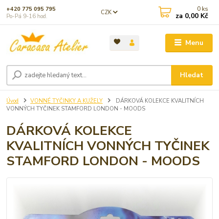
0
ks
+420 775 095 795
CZK
za
0,00 Kč
Po-Pá 9-16 hod.
Menu
Hledat
Úvod
VONNÉ TYČINKY A KUŽELY
DÁRKOVÁ KOLEKCE KVALITNÍCH
VONNÝCH TYČINEK STAMFORD LONDON - MOODS
DÁRKOVÁ KOLEKCE
KVALITNÍCH VONNÝCH TYČINEK
STAMFORD LONDON - MOODS