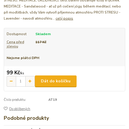
STRESU, MEDITACE, UKLIDŇUJÍCÍ, šest balení obsahuje vždy 8 tyčinek.
MEDITACE - Sandalwood - ať už při cvičení jógy, během meditací, nebo
při modlitbách, vždy Vám vytvoří příjemnou atmosféru PROTI STRESU -
Lavender - navodí atmosféru...
celý popis
Dostupnost
Skladem
Cena před
117 Kč
slevou
Nejsme plátci DPH
99 Kč
/
ks
Dát do košíčku
Číslo produktu:
AT19
Do oblíbených
Podobné produkty