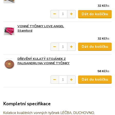
32 Kč
/
ks
Dát do košíčku
VONNÉ TYČINKY LOVE ANGEL
Stamford
32 Kč
/
ks
Dát do košíčku
DŘEVĚNÝ KULATÝ STOJÁNEK Z
PALISANDRU NA VONNÉ TYČINKY
56 Kč
/
ks
Dát do košíčku
Kompletní specifikace
Kolekce kvalitních vonných tyčinek LÉČBA, DUCHOVNO,