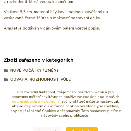
z rozhodnutí, která vedou ke změnám...
Velikost 3,5 cm, materiál bílý kov s patinou, zavěšený na
voskované černé šňůrce s možností nastavení délky
Amulet je dodáván v dárkovém balení včetně popisu
Zboží zařazeno v kategoriích
NOVÉ POČÁTKY / ZMĚNY
ODVAHA, ROZHODNOST, VŮLE
PŘÍVĚSKY
Pro základní funkčnost, zpříjemnění používání webu a pro
anonymní měření návštěvnosti používáme cookies podle našich
AMULETY, TALISMANY
podmínek ochrany soukromí
. Svůj prohlížeč můžete nastavit tak,
aby se na pevném disku žádné cookies neukládaly, respektive,
Amulety, talismany na krk
aby se již uložené Cookies opět smazaly. Toto nastavení zjistíte z
nápovědy svého prohlížeče.
Symboly a pentagramy