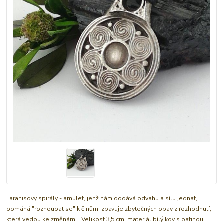
Taranisovy spirály - amulet, jenž nám dodává odvahu a sílu jednat,
pomáhá "rozhoupat se" k činům, zbavuje zbytečných obav z rozhodnutí,
která vedou ke změnám... Velikost 3,5 cm, materiál bílý kov s patinou,