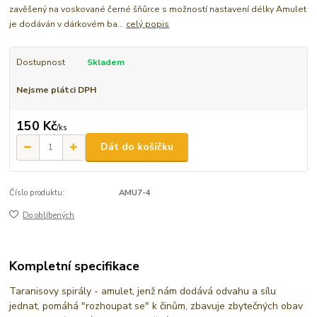
zavěšený na voskované černé šňůrce s možností nastavení délky Amulet
je dodáván v dárkovém ba...
celý popis
Dostupnost
Skladem
Nejsme plátci DPH
150 Kč
/
ks
Dát do košíčku
Číslo produktu:
AMU7-4
Do oblíbených
Kompletní specifikace
Taranisovy spirály - amulet, jenž nám dodává odvahu a sílu
jednat, pomáhá "rozhoupat se" k činům, zbavuje zbytečných obav