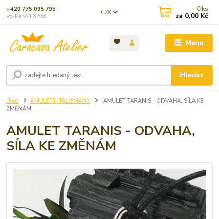
0
ks
+420 775 095 795
CZK
za
0,00 Kč
Po-Pá 9-16 hod.
Menu
Hledat
Úvod
AMULETY, TALISMANY
AMULET TARANIS - ODVAHA, SÍLA KE
ZMĚNÁM
AMULET TARANIS - ODVAHA,
SÍLA KE ZMĚNÁM