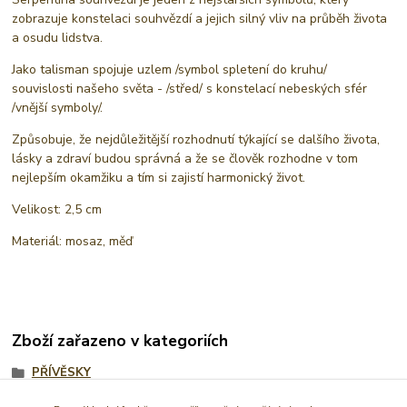
zobrazuje konstelaci souhvězdí a jejich silný vliv na průběh života
a osudu lidstva.
Jako talisman spojuje uzlem /symbol spletení do kruhu/
souvislosti našeho světa - /střed/ s konstelací nebeských sfér
/vnější symboly/.
Způsobuje, že nejdůležitější rozhodnutí týkající se dalšího života,
lásky a zdraví budou správná a že se člověk rozhodne v tom
nejlepším okamžiku a tím si zajistí harmonický život.
Velikost: 2,5 cm
Materiál: mosaz, měď
Zboží zařazeno v kategoriích
PŘÍVĚSKY
AMULETY, TALISMANY