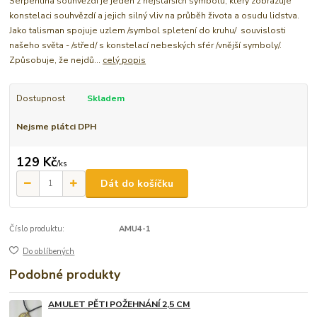
Serpentina souhvězdí je jeden z nejstarších symbolů, který zobrazuje
konstelaci souhvězdí a jejich silný vliv na průběh života a osudu lidstva.
Jako talisman spojuje uzlem /symbol spletení do kruhu/ souvislosti
našeho světa - /střed/ s konstelací nebeských sfér /vnější symboly/.
Způsobuje, že nejdů...
celý popis
Dostupnost
Skladem
Nejsme plátci DPH
129 Kč
/
ks
Dát do košíčku
Číslo produktu:
AMU4-1
Do oblíbených
Podobné produkty
AMULET PĚTI POŽEHNÁNÍ 2,5 CM