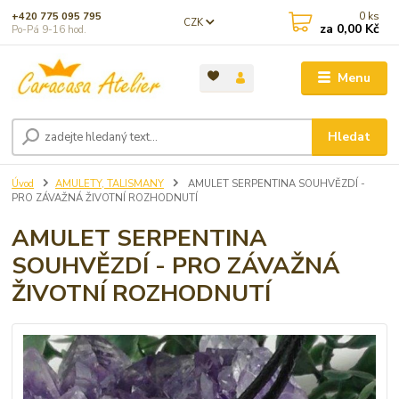
0
ks
+420 775 095 795
CZK
za
0,00 Kč
Po-Pá 9-16 hod.
Menu
Hledat
Úvod
AMULETY, TALISMANY
AMULET SERPENTINA SOUHVĚZDÍ -
PRO ZÁVAŽNÁ ŽIVOTNÍ ROZHODNUTÍ
AMULET SERPENTINA
SOUHVĚZDÍ - PRO ZÁVAŽNÁ
ŽIVOTNÍ ROZHODNUTÍ