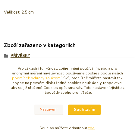
Velikost: 2,5 cm
Zboží zařazeno v kategoriích
PŘÍVĚSKY
AMULETY, TALISMANY
Pro základní funkčnost, zpříjemnění používání webu a pro
anonymní měření návštěvnosti používáme cookies podle našich
Amulety, talismany na krk
podmínek ochrany soukromí
. Svůj prohlížeč můžete nastavit tak,
aby se na pevném disku žádné cookies neukládaly, respektive,
Symboly a pentagramy
aby se již uložené Cookies opět smazaly. Toto nastavení zjistíte z
nápovědy svého prohlížeče.
Pro štěstí a úspěch
Souhlasím
Nastavení
© Copyright 2016 - 2026 Caracasa Atelier. Všechna práva vyhrazena.
Souhlas můžete odmítnout
zde
.
Vytvořeno na
Eshop-rychle.cz