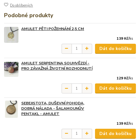
Do oblíbených
Podobné produkty
AMULET PĚTI POŽEHNÁNÍ 2,5 CM
139 Kč
/
ks
Dát do košíčku
AMULET SERPENTINA SOUHVĚZDÍ -
PRO ZÁVAŽNÁ ŽIVOTNÍ ROZHODNUTÍ
129 Kč
/
ks
Dát do košíčku
SEBEJISTOTA, DUŠEVNÍ POHODA,
DOBRÁ NÁLADA - ŠALAMOUNŮV
PENTAKL - AMULET
139 Kč
/
ks
Dát do košíčku