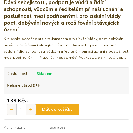
Dává sebejistotu, podporuje vůdčí a řídící
schopnosti, vůdcům a ředitelům přináší uznání a
poslušnost mezi podřízenými. pro získání vlády,
poct, dobývání nových a rozšiřování stávajících
území.
Královská pečeť se stala talismanem pro získání vlády, poct, dobývání
nových a rozšiřování stávajících území. Dává sebejistotu, podporuje
vůdčí a řídící schopnosti, vůdcům a ředitelům přináší uznání a poslušnost
mezi podřízenými. Materiál: mosaz, měď Velikost: 2,5 cm
celý popis
Dostupnost
Skladem
Nejsme plátci DPH
139 Kč
/
ks
Dát do košíčku
Číslo produktu:
AMU4-32