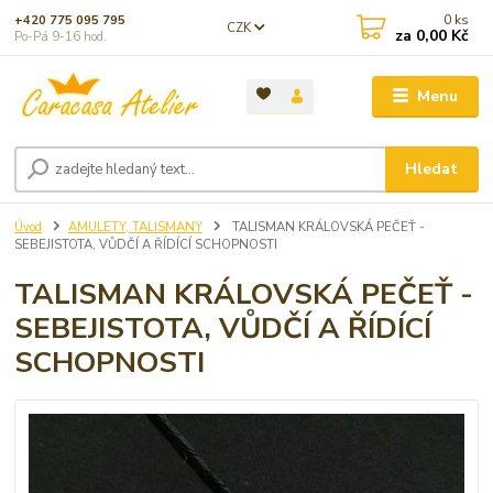
0
ks
+420 775 095 795
CZK
za
0,00 Kč
Po-Pá 9-16 hod.
Menu
Hledat
Úvod
AMULETY, TALISMANY
TALISMAN KRÁLOVSKÁ PEČEŤ -
SEBEJISTOTA, VŮDČÍ A ŘÍDÍCÍ SCHOPNOSTI
TALISMAN KRÁLOVSKÁ PEČEŤ -
SEBEJISTOTA, VŮDČÍ A ŘÍDÍCÍ
SCHOPNOSTI