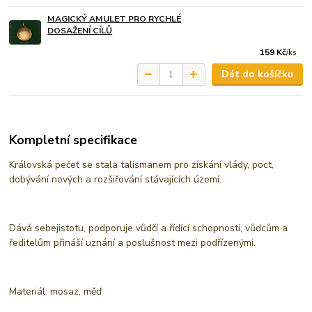
MAGICKÝ AMULET PRO RYCHLÉ
DOSAŽENÍ CÍLŮ
159 Kč
/
ks
Dát do košíčku
Kompletní specifikace
Královská pečeť se stala talismanem pro získání vlády, poct,
dobývání nových a rozšiřování stávajících území.
Dává sebejistotu, podporuje vůdčí a řídící schopnosti, vůdcům a
ředitelům přináší uznání a poslušnost mezi podřízenými.
Materiál: mosaz, měď