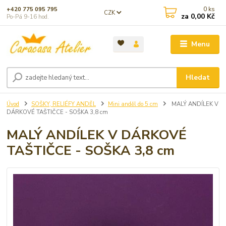
0
ks
+420 775 095 795
CZK
za
0,00 Kč
Po-Pá 9-16 hod.
Menu
Hledat
Úvod
SOŠKY, RELIÉFY ANDĚL
Mini anděl do 5 cm
MALÝ ANDÍLEK V
DÁRKOVÉ TAŠTIČCE - SOŠKA 3,8 cm
MALÝ ANDÍLEK V DÁRKOVÉ
TAŠTIČCE - SOŠKA 3,8 cm