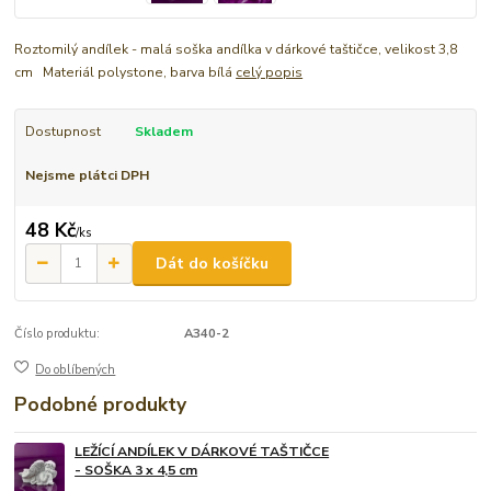
Roztomilý andílek - malá soška andílka v dárkové taštičce, velikost 3,8
cm Materiál polystone, barva bílá
celý popis
Dostupnost
Skladem
Nejsme plátci DPH
48 Kč
/
ks
Dát do košíčku
Číslo produktu:
A340-2
Do oblíbených
Podobné produkty
LEŽÍCÍ ANDÍLEK V DÁRKOVÉ TAŠTIČCE
- SOŠKA 3 x 4,5 cm