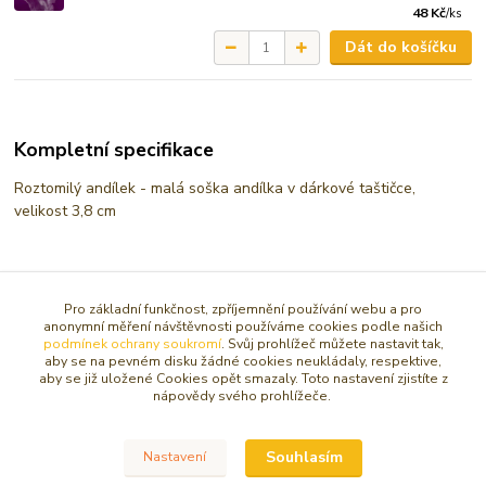
48 Kč
/
ks
Dát do košíčku
Kompletní specifikace
Roztomilý andílek - malá soška andílka v dárkové taštičce,
velikost 3,8 cm
Materiál polystone, barva bílá
Pro základní funkčnost, zpříjemnění používání webu a pro
anonymní měření návštěvnosti používáme cookies podle našich
podmínek ochrany soukromí
. Svůj prohlížeč můžete nastavit tak,
aby se na pevném disku žádné cookies neukládaly, respektive,
Zboží zařazeno v kategoriích
aby se již uložené Cookies opět smazaly. Toto nastavení zjistíte z
nápovědy svého prohlížeče.
SOŠKY, RELIÉFY ANDĚL
Mini anděl do 5 cm
Souhlasím
Nastavení