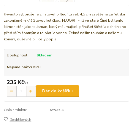
Kyvadlo vyborušené z fialového fluoritu vel. 4,5 cm zavěšené za řetízku
zakončeném křišťálovou kuličkou. FLUORIT - již ve staré Číně byl tento
kámen ctěn jako talisman, který měl majiteli přinášet štěstí a ochránit ho
před vším špatným a to platí dodnes. Žehná našim touhám a našemu
konání, duševně b...
celý popis
Dostupnost
Skladem
Nejsme plátci DPH
235 Kč
/
ks
Dát do košíčku
Číslo produktu:
KYV36-1
Do oblíbených