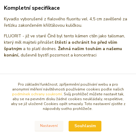
Kompletní specifikace
Kyvadlo vyborušené z fialového fluoritu vel. 4,5 cm zavěšené za
řetízku zakončeném křišťálovou kuličkou.
FLUORIT - již ve staré Číně byl tento kámen ctěn jako talisman,
který měl majiteli přinášet
štěstí a ochránit ho před vším
špatným
a to platí dodnes.
Žehná našim touhám a našemu
konání,
duševně bystří pozornost a koncentraci
Zboží zařazeno v kategoriích
Pro základní funkčnost, zpříjemnění používání webu a pro
MAGIE, RITUÁLY, VĚŠTĚNÍ
anonymní měření návštěvnosti používáme cookies podle našich
podmínek ochrany soukromí
. Svůj prohlížeč můžete nastavit tak,
KYVADLA / PYRAMIDY / ŠPICE
aby se na pevném disku žádné cookies neukládaly, respektive,
aby se již uložené Cookies opět smazaly. Toto nastavení zjistíte z
KAMENY PODLE DRUHU
nápovědy svého prohlížeče.
KYVADLA A KŘIŠŤÁLOVÉ KOULE
Souhlasím
Nastavení
Kyvadla