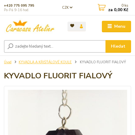
0
ks
+420 775 095 795
CZK
za
0,00 Kč
Po-Pá 9-16 hod.
Menu
Hledat
Úvod
KYVADLA A KŘIŠŤÁLOVÉ KOULE
KYVADLO FLUORIT FIALOVÝ
KYVADLO FLUORIT FIALOVÝ