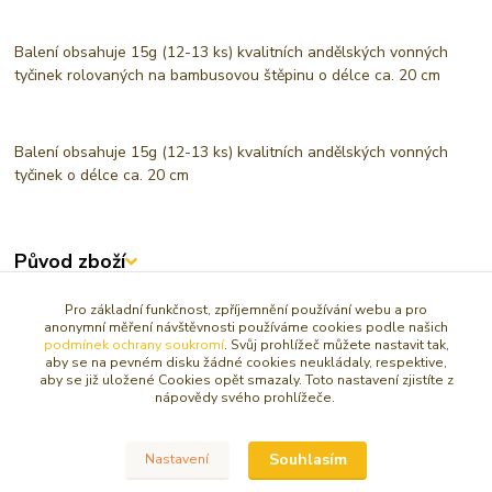
Balení obsahuje 15g (12-13 ks) kvalitních andělských vonných
tyčinek rolovaných na bambusovou štěpinu o délce ca. 20 cm
Balení obsahuje 15g (12-13 ks) kvalitních andělských vonných
tyčinek o délce ca. 20 cm
Původ zboží
Zboží zařazeno v kategoriích
Pro základní funkčnost, zpříjemnění používání webu a pro
anonymní měření návštěvnosti používáme cookies podle našich
podmínek ochrany soukromí
. Svůj prohlížeč můžete nastavit tak,
ANDĚLSKÉ VŮNĚ
aby se na pevném disku žádné cookies neukládaly, respektive,
aby se již uložené Cookies opět smazaly. Toto nastavení zjistíte z
LÁSKA / VZTAHY
nápovědy svého prohlížeče.
VONNÉ TYČINKY A KUŽELY
Andělské vonné tyčinky a oleje
Souhlasím
Nastavení
Svícny, drahé kameny a jiné