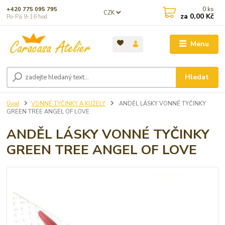
0
ks
+420 775 095 795
CZK
za
0,00 Kč
Po-Pá 9-16 hod.
Menu
Hledat
Úvod
VONNÉ TYČINKY A KUŽELY
ANDĚL LÁSKY VONNÉ TYČINKY
GREEN TREE ANGEL OF LOVE
ANDĚL LÁSKY VONNÉ TYČINKY
GREEN TREE ANGEL OF LOVE