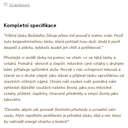
Do oblíbených
Kompletní specifikace
"Věčná láska Božského Zdroje přese mě proudí k tvému srdci. Pociť
tuto bezpodmínečnou lásku, která pohladí tvou duši, dodá ti pocit
bezpečí a útěchu, kdykoliv budeš jen chtít a potřebovat."
Přivolejte si anděl lásky na pomoc ve všem, co se týká lásky a
vztahů. Pomáhá obnovit a zlepšit milostné i jiné vztahy s druhými
lidmi, přitahuje spřízněné duše. Rozvíjí v nás schopnost milovat a
starat se o druhé stejně, jako dávat a příjímat lásku oproštěnou od
vlastních zištných zájmů. Chrání náš osobní svět, pomáhá nám
vyhledat důležité součásti našeho života, jako jsou milostné
vztahy, přátelé, úspěchy, ztracené předměty a smysl života jako
takového
"Dovolte, abych vás provedl životními přechody a usnadnil vám
cestu. Mým největším potěšením je přinášet lásku, klid a mír, který
by nahradil energii strachu a bolesti".