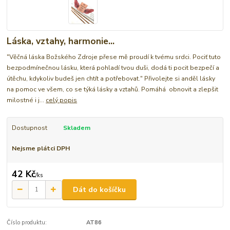
Láska, vztahy, harmonie...
"Věčná láska Božského Zdroje přese mě proudí k tvému srdci. Pociť tuto
bezpodmínečnou lásku, která pohladí tvou duši, dodá ti pocit bezpečí a
útěchu, kdykoliv budeš jen chtít a potřebovat." Přivolejte si anděl lásky
na pomoc ve všem, co se týká lásky a vztahů. Pomáhá obnovit a zlepšit
milostné i j...
celý popis
Dostupnost
Skladem
Nejsme plátci DPH
42 Kč
/
ks
Dát do košíčku
Číslo produktu:
AT86