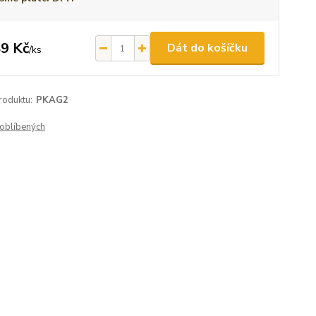
9 Kč
Dát do košíčku
/
ks
roduktu:
PKAG2
oblíbených