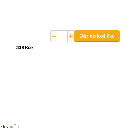
Dát do košíčku
339 Kč
/
ks
é krabičce