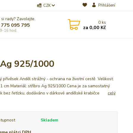
Přihlášení
CZK
 si rady? Zavolejte.
0
ks
 775 095 795
za
0,00 Kč
9-16 hod.
 Ag 925/1000
ý přívěsek Anděl strážný - ochrana na životní cestě Velikost:
2,1 cm Materiál: stříbro Ag 925/1000 Cena je za samostatný
ek bez řetízku, dodáváno v dárkové andělské krabičce
celý
tupnost
Skladem
sme plátci DPH