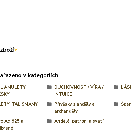
zboží
zařazeno v kategoriích
L AMULETY,
DUCHOVNOST / VÍRA /
LÁS
ĚSKY
INTUICE
ETY, TALISMANY
Přívěsky s anděly a
Šper
archanděly
ro Ag 925 a
Andělé, patroni a svatí
íbřené