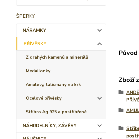
ŠPERKY
NÁRAMKY
PŘÍVĚSKY
Původ 
Z drahých kamenů a minerálů
Medailonky
Zboží 
Amulety, talismany na krk
ANDĚ
Ocelové přívěsky
PŘÍV
AMUL
Stříbro Ag 925 a postříbřené
NÁHRDELNÍKY, ZÁVĚSY
Stříb
postř