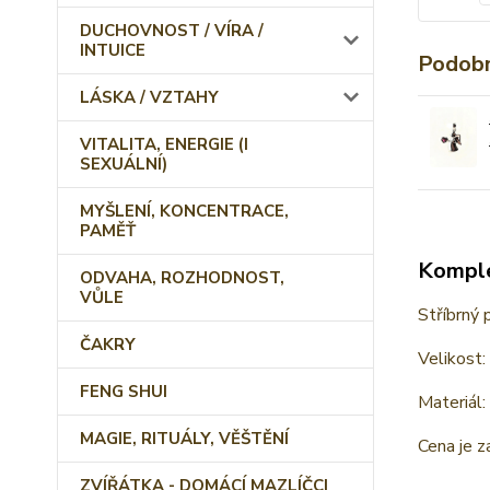
DUCHOVNOST / VÍRA /
INTUICE
Podobn
LÁSKA / VZTAHY
VITALITA, ENERGIE (I
SEXUÁLNÍ)
MYŠLENÍ, KONCENTRACE,
PAMĚŤ
Komple
ODVAHA, ROZHODNOST,
VŮLE
Stříbrný 
ČAKRY
Velikost:
FENG SHUI
Materiál
MAGIE, RITUÁLY, VĚŠTĚNÍ
Cena je z
ZVÍŘÁTKA - DOMÁCÍ MAZLÍČCI