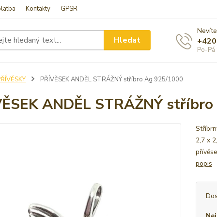
latba
Kontakty
GPSR
Nevíte
Hledat
+420
Po-Pá 
PŘÍVĚSKY
PŘÍVĚSEK ANDĚL STRÁŽNÝ stříbro Ag 925/1000
VĚSEK ANDĚL STRÁŽNÝ stříbro
Stříbrn
2,7 x 
přívěs
popis
Dos
Nej