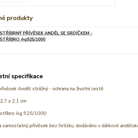
é produkty
STŘÍBRNÝ PŘÍVĚSEK ANDĚL SE SRDÍČKEM -
STŘÍBRO Ag925/1000
tní specifikace
přívěsek Anděl strážný - ochrana na životní cestě
 2,7 x 2,1 cm
: stříbro Ag 925/1000
a samostatný přívěsek bez řetízku, dodáváno v dárkové andělsk