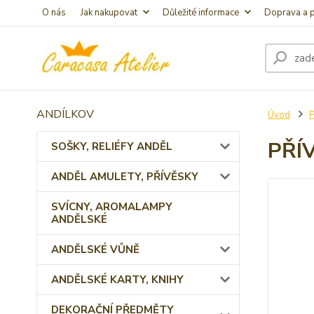
O nás
Jak nakupovat
Důležité informace
Doprava a p
ANDÍLKOV
Úvod
PŘÍ
SOŠKY, RELIÉFY ANDĚL
ANDĚL AMULETY, PŘÍVĚSKY
SVÍCNY, AROMALAMPY
ANDĚLSKÉ
ANDĚLSKÉ VŮNĚ
ANDĚLSKÉ KARTY, KNIHY
DEKORAČNÍ PŘEDMĚTY