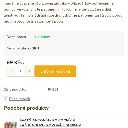
hledáme ztracené věci zrovna tak, jako v případě, kdy potřebujeme
pomoci ve vztahu.. . Je patronem milujících, manželství, žen a dětí,
těhotných žen, starých lidí i všech chudých, je patronem za šťastný porod,
proti neplodnosti, za zn...
celý popis
Dostupnost
Skladem
Nejsme plátci DPH
89 Kč
/
ks
Dát do košíčku
Číslo produktu:
PK814
Do oblíbených
Podobné produkty
SVATÝ ANTONÍN - POMOCNÍK V
KAŽDÉ NOUZI - KOVOVÁ FIGURKA V