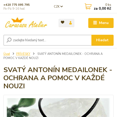
0
ks
+420 775 095 795
CZK
za
0,00 Kč
Po-Pá 9-16 hod.
Menu
Hledat
Úvod
PŘÍVĚSKY
SVATÝ ANTONÍN MEDAILONEK - OCHRANA A
POMOC V KAŽDÉ NOUZI
SVATÝ ANTONÍN MEDAILONEK -
OCHRANA A POMOC V KAŽDÉ
NOUZI