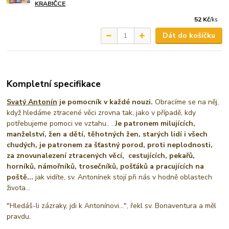
KRABIČCE
52 Kč
/
ks
Dát do košíčku
Kompletní specifikace
Svatý Antonín
je pomocník v každé nouzi.
Obracíme se na něj,
když hledáme ztracené věci zrovna tak, jako v případě, kdy
potřebujeme pomoci ve vztahu.. .
Je patronem milujících,
manželství, žen a dětí, těhotných žen, starých lidí i všech
chudých, je patronem za šťastný porod, proti neplodnosti,
za znovunalezení ztracených věcí, cestujících, pekařů,
horníků, námořníků, trosečníků, pošťáků a pracujících na
poště...
jak vidíte, sv. Antonínek stojí při nás v hodně oblastech
života...
"Hledáš-li zázraky, jdi k Antonínovi...", řekl sv. Bonaventura a měl
pravdu.