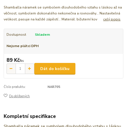
Shamballa náramek se symbolem dlouhodobého vztahu s láskou až na
věčnost, symbolem dokonalého nekonečna a rovnováhy... Nastavitelná
velikost, pasuje na každé zápěstí... Materiál: bižuterní kov
celý popis
Dostupnost
Skladem
Nejsme plátci DPH
89 Kč
/
ks
Dát do košíčku
Číslo produktu:
NAR705
Do oblíbených
Kompletní specifikace
Shamballa náramek se symbolem dlouhodobého vztahu s láskou