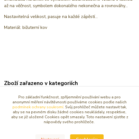
až na věčnost, symbolem dokonalého nekonečna a rovnováhy...
Nastavitelná velikost, pasuje na každé zápěstí...
Materiál: bižuterní kov
Zboží zařazeno v kategoriích
LÁSKA / VZTAHY
Pro základní funkčnost, zpříjemnění používání webu a pro
anonymní měření návštěvnosti používáme cookies podle našich
NÁRAMKY
podmínek ochrany soukromí
. Svůj prohlížeč můžete nastavit tak,
aby se na pevném disku žádné cookies neukládaly, respektive,
Šperky a ozdoby
aby se již uložené Cookies opět smazaly. Toto nastavení zjistíte z
nápovědy svého prohlížeče.
Náramky podle BARVY
BÍLÁ / PRŮSVITNÁ