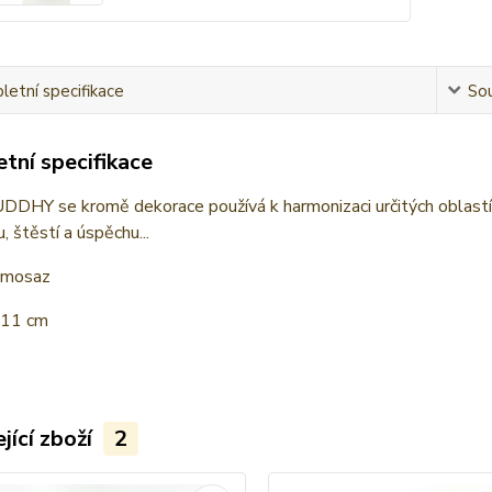
etní specifikace
Sou
tní specifikace
DHY se kromě dekorace používá k harmonizaci určitých oblastí n
, štěstí a úspěchu...
: mosaz
 11 cm
jící zboží
2