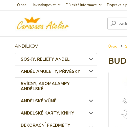
O nás
Jak nakupovat
Důležité informace
Doprava a p
ANDÍLKOV
Úvod
BUD
SOŠKY, RELIÉFY ANDĚL
ANDĚL AMULETY, PŘÍVĚSKY
SVÍCNY, AROMALAMPY
ANDĚLSKÉ
ANDĚLSKÉ VŮNĚ
ANDĚLSKÉ KARTY, KNIHY
DEKORAČNÍ PŘEDMĚTY