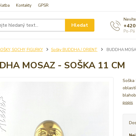
latba
Kontakty
GPSR
Nevíte
Hledat
+420
Po-Pá 
SOŠKY, SOCHY, FIGURKY
Sošky BUDDHA / ORIENT
BUDDHA MOSAZ
DHA MOSAZ - SOŠKA 11 CM
Soška 
oblast
blahob
popis
Dos
Nej