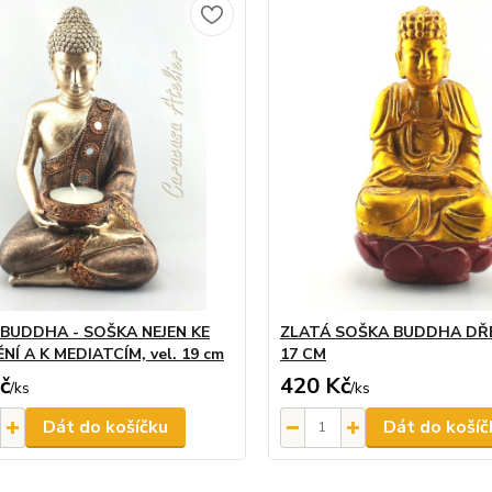
 BUDDHA - SOŠKA NEJEN KE
ZLATÁ SOŠKA BUDDHA DŘEV
NÍ A K MEDIATCÍM, vel. 19 cm
17 CM
č
420 Kč
/
ks
/
ks
Dát do košíčku
Dát do košíč