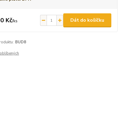
0 Kč
Dát do košíčku
/
ks
roduktu:
BUD8
oblíbených