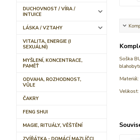
DUCHOVNOST / VÍRA /
INTUICE
Kompl
LÁSKA / VZTAHY
VITALITA, ENERGIE (I
Komple
SEXUÁLNÍ)
Soška BUD
MYŠLENÍ, KONCENTRACE,
blahobytu
PAMĚŤ
Materiál
ODVAHA, ROZHODNOST,
VŮLE
Velikost:
ČAKRY
FENG SHUI
Souvise
MAGIE, RITUÁLY, VĚŠTĚNÍ
ZVÍŘÁTKA - DOMÁCÍ MAZLÍČCI