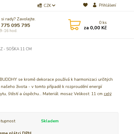
Přihlášení
CZK
 si rady? Zavolejte.
0
ks
 775 095 795
za
0,00 Kč
9-16 hod.
 - SOŠKA 11 CM
BUDDHY se kromě dekorace používá k harmonizaci určitých
í našeho života - v tomto případě k rozproudění energií
ytu, štěstí a úspěchu... Materiál: mosaz Velikost: 11 cm
celý
tupnost
Skladem
sme plátci DPH