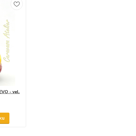
O - vel.
ku