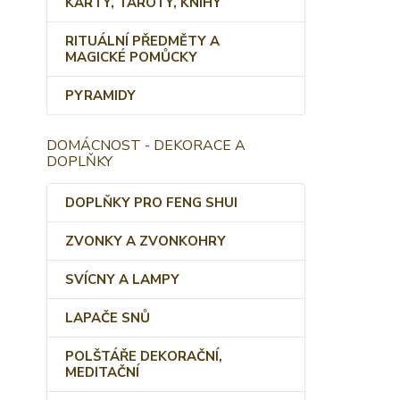
KARTY, TAROTY, KNIHY
RITUÁLNÍ PŘEDMĚTY A
MAGICKÉ POMŮCKY
PYRAMIDY
DOMÁCNOST - DEKORACE A
DOPLŇKY
DOPLŇKY PRO FENG SHUI
ZVONKY A ZVONKOHRY
SVÍCNY A LAMPY
LAPAČE SNŮ
POLŠTÁŘE DEKORAČNÍ,
MEDITAČNÍ