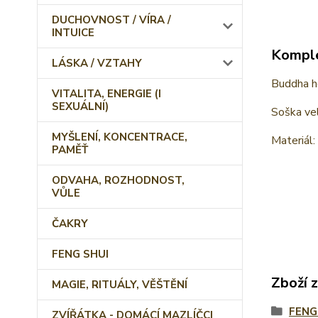
DUCHOVNOST / VÍRA /
INTUICE
Komple
LÁSKA / VZTAHY
Buddha ho
VITALITA, ENERGIE (I
SEXUÁLNÍ)
Soška vel
MYŠLENÍ, KONCENTRACE,
Materiál:
PAMĚŤ
ODVAHA, ROZHODNOST,
VŮLE
ČAKRY
FENG SHUI
Zboží 
MAGIE, RITUÁLY, VĚŠTĚNÍ
FENG
ZVÍŘÁTKA - DOMÁCÍ MAZLÍČCI