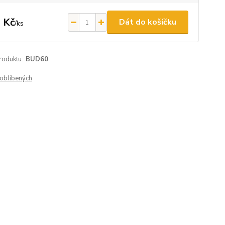
 Kč
Dát do košíčku
/
ks
roduktu:
BUD60
oblíbených