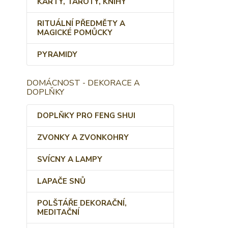
KARTY, TAROTY, KNIHY
RITUÁLNÍ PŘEDMĚTY A
MAGICKÉ POMŮCKY
PYRAMIDY
DOMÁCNOST - DEKORACE A
DOPLŇKY
DOPLŇKY PRO FENG SHUI
ZVONKY A ZVONKOHRY
SVÍCNY A LAMPY
LAPAČE SNŮ
POLŠTÁŘE DEKORAČNÍ,
MEDITAČNÍ