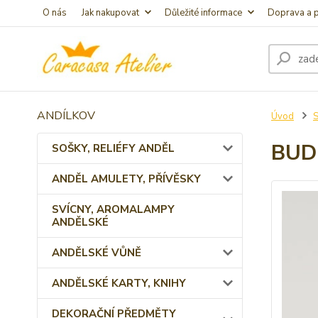
O nás
Jak nakupovat
Důležité informace
Doprava a p
ANDÍLKOV
Úvod
BUD
SOŠKY, RELIÉFY ANDĚL
ANDĚL AMULETY, PŘÍVĚSKY
SVÍCNY, AROMALAMPY
ANDĚLSKÉ
ANDĚLSKÉ VŮNĚ
ANDĚLSKÉ KARTY, KNIHY
DEKORAČNÍ PŘEDMĚTY