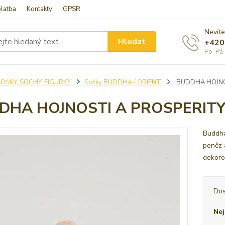
latba
Kontakty
GPSR
Nevíte
Hledat
+420
Po-Pá 
SOŠKY, SOCHY, FIGURKY
Sošky BUDDHA / ORIENT
BUDDHA HOJNOS
DHA HOJNOSTI A PROSPERITY 
Buddha 
peněz 
deko
Dos
Nej