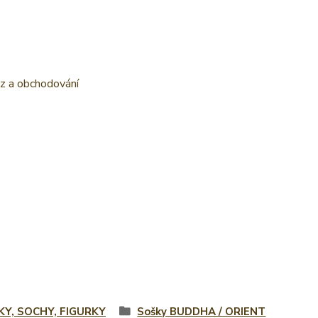
ěz a obchodování
KY, SOCHY, FIGURKY
Sošky BUDDHA / ORIENT