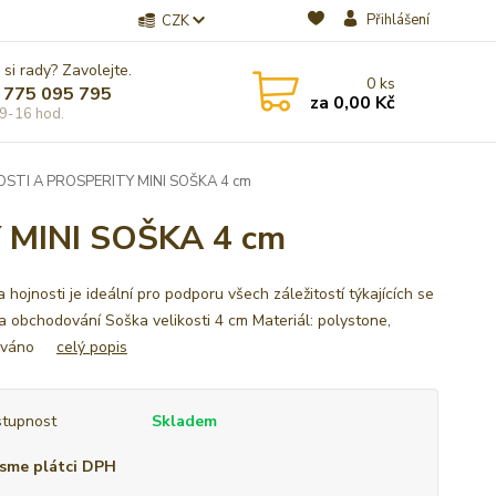
Přihlášení
CZK
 si rady? Zavolejte.
0
ks
 775 095 795
za
0,00 Kč
9-16 hod.
TI A PROSPERITY MINI SOŠKA 4 cm
MINI SOŠKA 4 cm
hojnosti je ideální pro podporu všech záležitostí týkajících se
a obchodování Soška velikosti 4 cm Materiál: polystone,
rováno
celý popis
tupnost
Skladem
sme plátci DPH